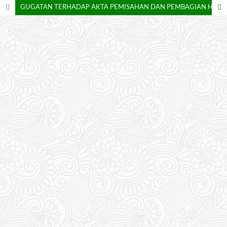
GUGATAN TERHADAP AKTA PEMISAHAN DAN PEMBAGIAN HARTA WARISAN YANG DI TANDA TANGANI TIDAK DENGAN KESELURUHAN AHLI WARIS (Studi Putusan Pengadilan Tinggi Medan Nomor 47/ PDT / 2024 /PT Mdn)