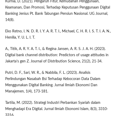
Kurnia, D. (2021). Pengaruh Fitur, Kemudahan Penggunaan,
Keamanan, Dan Promosi, Terhadap Keputusan Penggunaan Digital
Banking Jenius Pt. Bank Tabungan Pensiun Nasional. UG Journal,
14(8).
Eko Retno, I. N. D. R. I. Y. A. R. T. I., Michael, C. H. R. I. S. T. I. A. N.,
Henilia, Y. U. L. I. T.
A., Titik, A. R. Y. A. T. I., & Regina Jansen, A. R. S. J. A. H. (2023).
Digital bank channel distribution: Predictors of usage attitudes in
Jakarta's gen Z. Journal of Distribution Science, 21(2), 21-34.
Putri, D. F., Sari, W. R., & Nabbila, F. L. (2023). Analisis
Perlindungan Nasabah Bsi Terhadap Kebocoran Data Dalam
Menggunakan Digital Banking. Jurnal Ilmiah Ekonomi Dan
Manajemen, 1(4), 173-181.
Tartila, M. (2022). Strategi Industri Perbankan Syariah dalam
Menghadapi Era Digital. Jurnal Ilmiah Ekonomi Islam, 8(3), 3310-
3316.