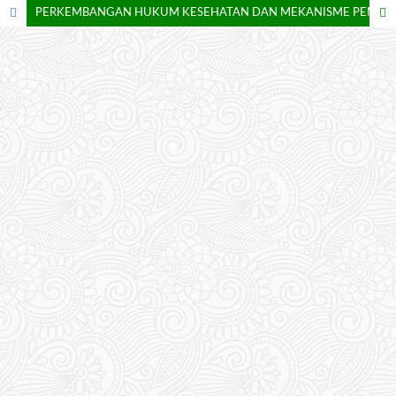
PERKEMBANGAN HUKUM KESEHATAN DAN MEKANISME PENYELESAIAN SENGKETA MEDIK