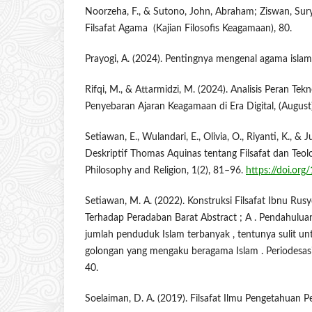
Noorzeha, F., & Sutono, John, Abraham; Ziswan, Sur
Filsafat Agama ­ (Kajian Filosofis Keagamaan), 80.
Prayogi, A. (2024). Pentingnya mengenal agama isl
Rifqi, M., & Attarmidzi, M. (2024). Analisis Peran Tek
Penyebaran Ajaran Keagamaan di Era Digital, (August)
Setiawan, E., Wulandari, E., Olivia, O., Riyanti, K., & 
Deskriptif Thomas Aquinas tentang Filsafat dan Teolo
Philosophy and Religion, 1(2), 81–96.
https://doi.org
Setiawan, M. A. (2022). Konstruksi Filsafat Ibnu Ru
Terhadap Peradaban Barat Abstract ; A . Pendahulu
jumlah penduduk Islam terbanyak , tentunya sulit u
golongan yang mengaku beragama Islam . Periodesasi 
40.
Soelaiman, D. A. (2019). Filsafat Ilmu Pengetahuan P