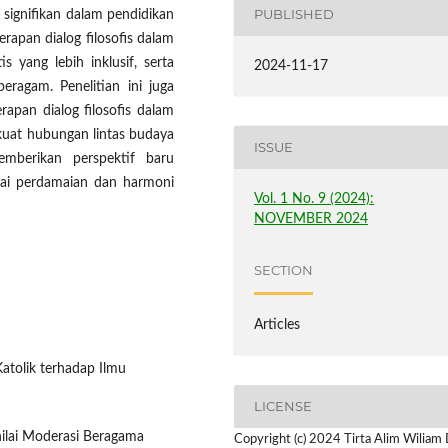
PUBLISHED
 signifikan dalam pendidikan
apan dialog filosofis dalam
yang lebih inklusif, serta
2024-11-17
ragam. Penelitian ini juga
apan dialog filosofis dalam
rkuat hubungan lintas budaya
ISSUE
emberikan perspektif baru
pai perdamaian dan harmoni
Vol. 1 No. 9 (2024):
NOVEMBER 2024
SECTION
Articles
atolik terhadap Ilmu
LICENSE
i-nilai Moderasi Beragama
Copyright (c) 2024 Tirta Alim Wiliam 