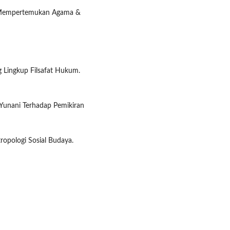
ya Mempertemukan Agama &
g Lingkup Filsafat Hukum.
t Yunani Terhadap Pemikiran
tropologi Sosial Budaya.