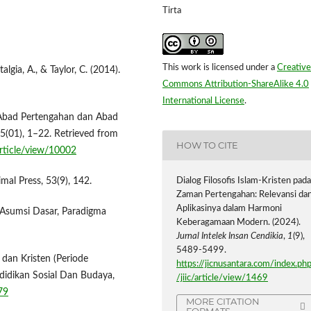
Tirta
This work is licensed under a
Creative
algia, A., & Taylor, C. (2014).
Commons Attribution-ShareAlike 4.0
International License
.
 Abad Pertengahan dan Abad
5(01), 1–22. Retrieved from
HOW TO CITE
article/view/10002
Dialog Filosofis Islam-Kristen pad
mal Press, 53(9), 142.
Zaman Pertengahan: Relevansi da
Aplikasinya dalam Harmoni
 Asumsi Dasar, Paradigma
Keberagamaan Modern. (2024).
Jurnal Intelek Insan Cendikia
,
1
(9),
5489-5499.
dan Kristen (Periode
https://jicnusantara.com/index.ph
didikan Sosial Dan Budaya,
/jiic/article/view/1469
79
MORE CITATION