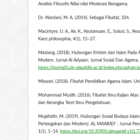
Analisis Filosofis Nilai-nilai Moderasi Beragama.
Dr. Wardani, M. A. (2014). Sebagai Filsafat, 324.
Macintyre, U. A., Ke, K., Keutamaan, E., Solusi, S., Nost
Kanz philosophia, 4(1), 15–27.
Mastang. (2018). Hubungan Kristen dan Islam Pada
Modern. Jurnal Al Adyaan; Jurnal Sosial Dan Agama, 
https://journal3.uin-alauddin.ac.id/index.php/adyan/
Miswari. (2018). Filsafat Pendidikan Agama Islam. Uni
Mohammad Muslih. (2016). Filsafat Ilmu:Kajian Atas
dan Kerangka Teori Ilmu Pengetahuan.
Mujahidin, M. (2019). Hubungan Sosial Budaya Islam 
Pertengahan dan Modern). AL MA’ARIEF : Jurnal Pen
1(1), 1–14.
https://doi.org/10.35905/almaarief.v1i1.7