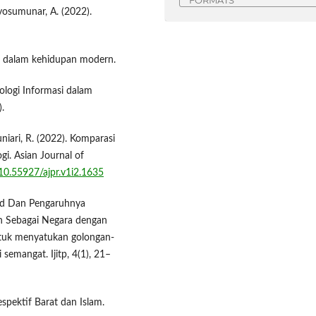
FORMATS
yosumunar, A. (2022).
am dalam kehidupan modern.
nologi Informasi dalam
.
Juniari, R. (2022). Komparasi
gi. Asian Journal of
/10.55927/ajpr.v1i2.1635
syd Dan Pengaruhnya
an Sebagai Negara dengan
ntuk menyatukan golongan-
semangat. Ijitp, 4(1), 21–
espektif Barat dan Islam.