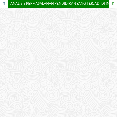
ANALISIS PERMASALAHAN PENDIDIKAN YANG TERJADI DI INDONESIA