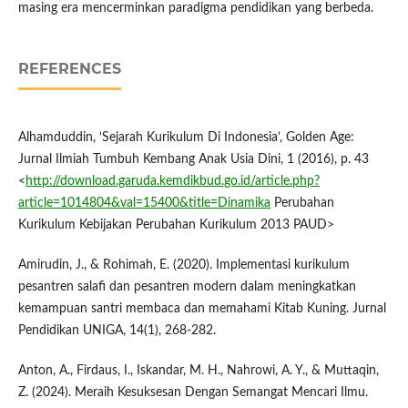
masing era mencerminkan paradigma pendidikan yang berbeda.
REFERENCES
Alhamduddin, ‘Sejarah Kurikulum Di Indonesia’, Golden Age:
Jurnal Ilmiah Tumbuh Kembang Anak Usia Dini, 1 (2016), p. 43
<
http://download.garuda.kemdikbud.go.id/article.php?
article=1014804&val=15400&title=Dinamika
Perubahan
Kurikulum Kebijakan Perubahan Kurikulum 2013 PAUD>
Amirudin, J., & Rohimah, E. (2020). Implementasi kurikulum
pesantren salafi dan pesantren modern dalam meningkatkan
kemampuan santri membaca dan memahami Kitab Kuning. Jurnal
Pendidikan UNIGA, 14(1), 268-282.
Anton, A., Firdaus, I., Iskandar, M. H., Nahrowi, A. Y., & Muttaqin,
Z. (2024). Meraih Kesuksesan Dengan Semangat Mencari Ilmu.