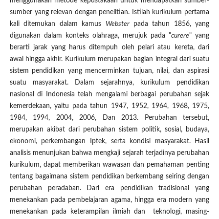
menggunakan metode kepustakaan untuk mendapatkan sumber-
sumber yang relevan dengan penelitian. Istilah kurikulum pertama
kali ditemukan dalam kamus
Webster
pada tahun 1856, yang
digunakan dalam konteks olahraga, merujuk pada "
curere
" yang
berarti jarak yang harus ditempuh oleh pelari atau kereta, dari
awal hingga akhir. Kurikulum merupakan bagian integral dari suatu
sistem pendidikan yang mencerminkan tujuan, nilai, dan aspirasi
suatu masyarakat. Dalam sejarahnya, kurikulum pendidikan
nasional di Indonesia telah mengalami berbagai perubahan sejak
kemerdekaan, yaitu pada tahun 1947, 1952, 1964, 1968, 1975,
1984, 1994, 2004, 2006, Dan 2013. Perubahan tersebut,
merupakan akibat dari perubahan sistem politik, sosial, budaya,
ekonomi, perkembangan Iptek, serta kondisi masyarakat. Hasil
analisis menunjukan bahwa mengkaji sejarah terjadinya perubahan
kurikulum, dapat memberikan wawasan dan pemahaman penting
tentang bagaimana sistem pendidikan berkembang seiring dengan
perubahan peradaban. Dari era pendidikan tradisional yang
menekankan pada pembelajaran agama, hingga era modern yang
menekankan pada keterampilan ilmiah dan teknologi, masing-