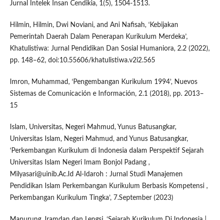
Jurnal Intelek Insan Cendikia, 1(5), 1504-1513.
Hilmin, Hilmin, Dwi Noviani, and Ani Nafisah, ‘Kebijakan
Pemerintah Daerah Dalam Penerapan Kurikulum Merdeka’,
Khatulistiwa: Jurnal Pendidikan Dan Sosial Humaniora, 2.2 (2022),
pp. 148–62, doi:10.55606/khatulistiwa.v2i2.565
Imron, Muhammad, ‘Pengembangan Kurikulum 1994’, Nuevos
Sistemas de Comunicación e Información, 2.1 (2018), pp. 2013–
15
Islam, Universitas, Negeri Mahmud, Yunus Batusangkar,
Universitas Islam, Negeri Mahmud, and Yunus Batusangkar,
‘Perkembangan Kurikulum di Indonesia dalam Perspektif Sejarah
Universitas Islam Negeri Imam Bonjol Padang ,
Milyasari@uinib.Ac.Id Al-Idaroh : Jurnal Studi Manajemen
Pendidikan Islam Perkembangan Kurikulum Berbasis Kompetensi ,
Perkembangan Kurikulum Tingka’, 7.September (2023)
Manurung, Iramdan dan Lengsi, ‘Sejarah Kurikulum Di Indonesia |