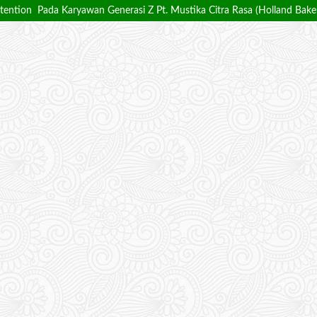
tention Pada Karyawan Generasi Z Pt. Mustika Citra Rasa (Holland Bake