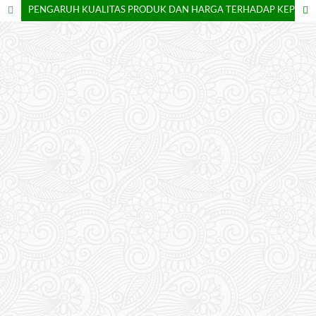
PENGARUH KUALITAS PRODUK DAN HARGA TERHADAP KEPUTUSAN PEMBELIAN CAT MEREK TOA PADA DEPO BANGUNAN TANGERANG SELATAN