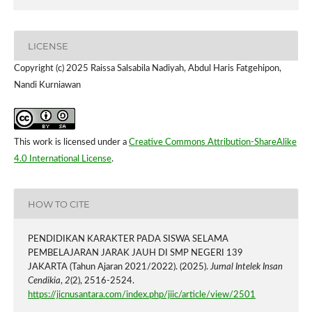
LICENSE
Copyright (c) 2025 Raissa Salsabila Nadiyah, Abdul Haris Fatgehipon,
Nandi Kurniawan
This work is licensed under a
Creative Commons Attribution-ShareAlike
4.0 International License
.
HOW TO CITE
PENDIDIKAN KARAKTER PADA SISWA SELAMA
PEMBELAJARAN JARAK JAUH DI SMP NEGERI 139
JAKARTA (Tahun Ajaran 2021/2022). (2025).
Jurnal Intelek Insan
Cendikia
,
2
(2), 2516-2524.
https://jicnusantara.com/index.php/jiic/article/view/2501