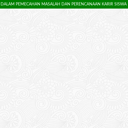
G DALAM PEMECAHAN MASALAH DAN PERENCANAAN KARIR SISWA S