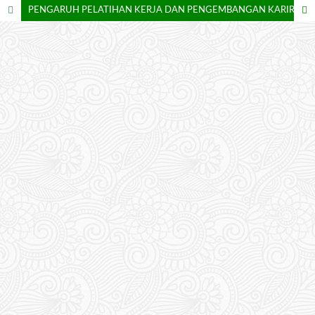
PENGARUH PELATIHAN KERJA DAN PENGEMBANGAN KARIR TERHADAP PRODUKTIVITAS PEGAWAI BAGIAN MARKETING PADA PT BANK MANDIRI PERSERO TBK AREA DEPOK JAWA BARAT