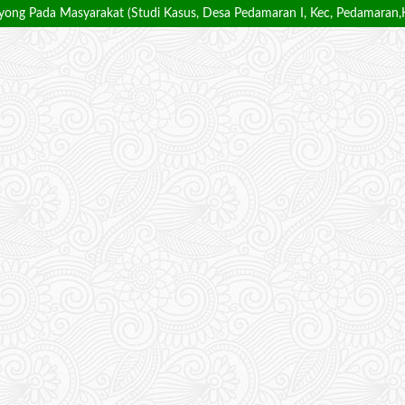
ong Pada Masyarakat (Studi Kasus, Desa Pedamaran I, Kec, Pedamaran,K