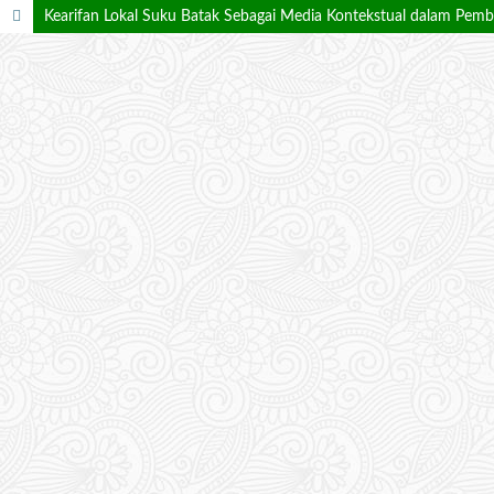
Kearifan Lokal Suku Batak Sebagai Media Kontekstual dalam Pemb