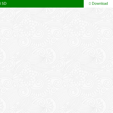
di SD
Download