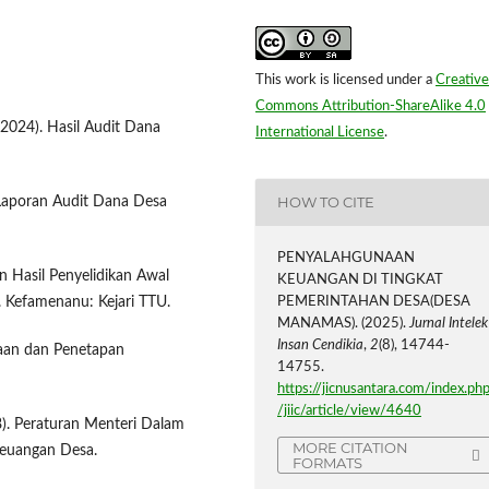
This work is licensed under a
Creative
Commons Attribution-ShareAlike 4.0
2024). Hasil Audit Dana
International License
.
HOW TO CITE
 Laporan Audit Dana Desa
PENYALAHGUNAAN
n Hasil Penyelidikan Awal
KEUANGAN DI TINGKAT
PEMERINTAHAN DESA(DESA
Kefamenanu: Kejari TTU.
MANAMAS). (2025).
Jurnal Intelek
Insan Cendikia
,
2
(8), 14744-
saan dan Penetapan
14755.
https://jicnusantara.com/index.ph
/jiic/article/view/4640
). Peraturan Menteri Dalam
MORE CITATION
Keuangan Desa.
FORMATS