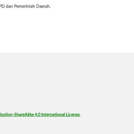
BPD dan Pemerintah Daerah.
ution-ShareAlike 4.0 International License
.