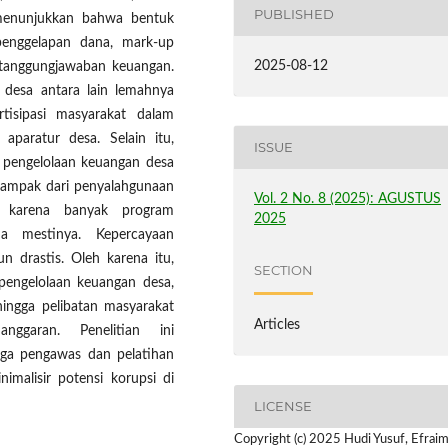
PUBLISHED
n menunjukkan bahwa bentuk
penggelapan dana, mark-up
2025-08-12
rtanggungjawaban keuangan.
 desa antara lain lemahnya
tisipasi masyarakat dalam
aparatur desa. Selain itu,
ISSUE
pengelolaan keuangan desa
 Dampak dari penyalahgunaan
Vol. 2 No. 8 (2025): AGUSTUS
, karena banyak program
2025
a mestinya. Kepercayaan
 drastis. Oleh karena itu,
SECTION
pengelolaan keuangan desa,
 hingga pelibatan masyarakat
Articles
ggaran. Penelitian ini
ga pengawas dan pelatihan
imalisir potensi korupsi di
LICENSE
Copyright (c) 2025 Hudi Yusuf, Efraim