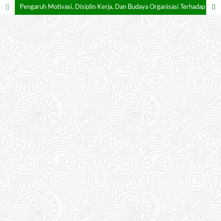
Pengaruh Motivasi, Disiplin Kerja, Dan Budaya Organisasi Terhadap Kinerja Karyawan PT. Sumatera Artha Propertindo Di Kabupaten Ogan Ilir