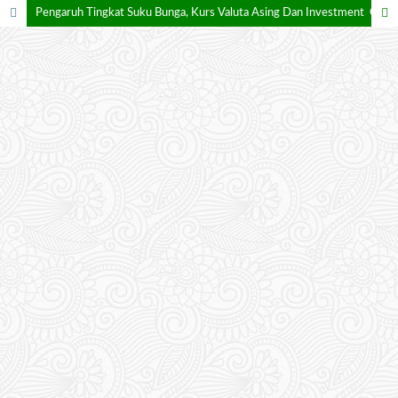
Pengaruh Tingkat Suku Bunga, Kurs Valuta Asing Dan Investment Opportunity Set Terhadap Return Saham Perusahaan Manufaktur Yang Terdaftar Di BEI