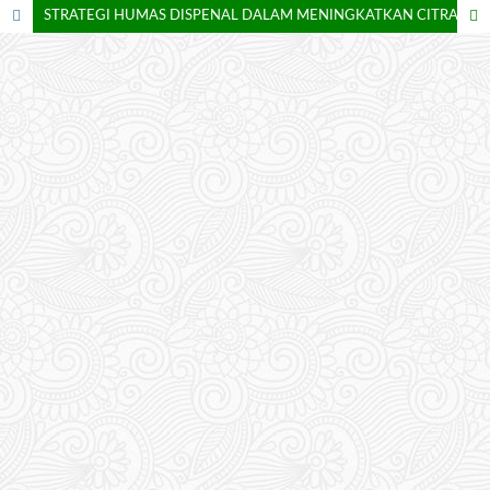
STRATEGI HUMAS DISPENAL DALAM MENINGKATKAN CITRA POSITIF KEPADA PUBLIK EKSTERNAL