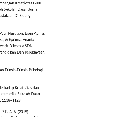
ngembangan Kreativitas Guru
di Sekolah Dasar. Jurnal
pustakaan Di Bidang
tri Nasution, Erani Aprilia,
zal, & Eprimsa Ananta
novatif Dikelas V SDN
 Pendidikan Dan Kebudayaan,
n Prinsip-Prinsip Psikologi
 Terhadap Kreativitas dan
atematika Sekolah Dasar.
), 1118–1128.
 P. B. A. A. (2019).