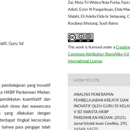
Zai, Meta Tri Widiya Nola Purba, Fazir
Adisti, Ester N Pangaribuan, Elida Ma
Silalahi, Eli Adelia Elida br Sebayang, 
Rosdiana Sihotang, Suyit Ratno
atif, Guru Sd
This work is licensed under a
Creative
Commons Attribution-ShareAlike 4.0
International License
.
HOW TO CITE
 pembelajaran yang inovatif
wasta HKBP Pardamean Medan.
ANALISIS PENERAPAN
endekatan kuantitatif dan
PEMBELAJARAN KREATIF DAN
INOVATIF OLEH GURU DI KELA
sepuluh siswa dan wawancara
V SD SWASTA HKBP
s yang dilakukan dengan
PARDAMEAN MEDAN. (2025).
erdapat tingkat kecocokan
Jurnal Intelek Insan Cendikia
,
2
(9),
 bahwa para pengajar telah
16569-16575.