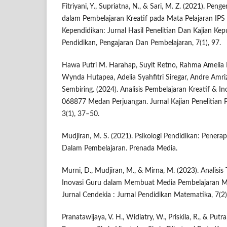
Fitriyani, Y., Supriatna, N., & Sari, M. Z. (2021). Pe
dalam Pembelajaran Kreatif pada Mata Pelajaran IPS 
Kependidikan: Jurnal Hasil Penelitian Dan Kajian Ke
Pendidikan, Pengajaran Dan Pembelajaran, 7(1), 97.
Hawa Putri M. Harahap, Suyit Retno, Rahma Amelia Pu
Wynda Hutapea, Adelia Syahfitri Siregar, Andre Amri
Sembiring. (2024). Analisis Pembelajaran Kreatif & I
068877 Medan Perjuangan. Jurnal Kajian Penelitian
3(1), 37–50.
Mudjiran, M. S. (2021). Psikologi Pendidikan: Penerapa
Dalam Pembelajaran. Prenada Media.
Murni, D., Mudjiran, M., & Mirna, M. (2023). Analisis
Inovasi Guru dalam Membuat Media Pembelajaran M
Jurnal Cendekia : Jurnal Pendidikan Matematika, 7(2
Pranatawijaya, V. H., Widiatry, W., Priskila, R., & Putra,