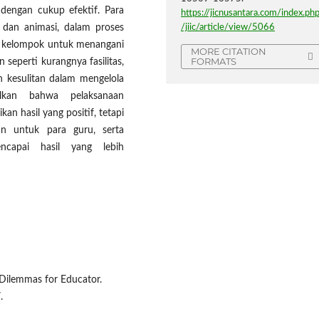
 dengan cukup efektif. Para
https://jicnusantara.com/index.ph
/jiic/article/view/5066
o dan animasi, dalam proses
ja kelompok untuk menangani
MORE CITATION
FORMATS
eperti kurangnya fasilitas,
 kesulitan dalam mengelola
ulkan bahwa pelaksanaan
an hasil yang positif, tetapi
an untuk para guru, serta
ncapai hasil yang lebih
: Dilemmas for Educator.
.