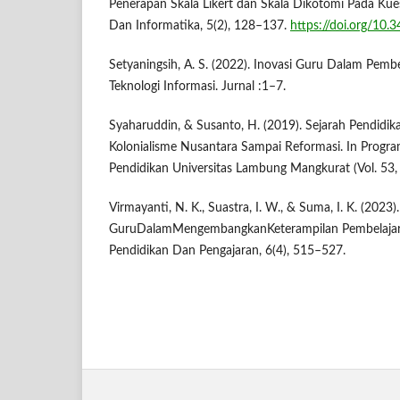
Penerapan Skala Likert dan Skala Dikotomi Pada Kues
Dan Informatika, 5(2), 128–137.
https://doi.org/10.3
Setyaningsih, A. S. (2022). Inovasi Guru Dalam Pemb
Teknologi Informasi. Jurnal :1–7.
Syaharuddin, & Susanto, H. (2019). Sejarah Pendidika
Kolonialisme Nusantara Sampai Reformasi. In Progr
Pendidikan Universitas Lambung Mangkurat (Vol. 53, 
Virmayanti, N. K., Suastra, I. W., & Suma, I. K. (2023)
GuruDalamMengembangkanKeterampilan Pembelajara
Pendidikan Dan Pengajaran, 6(4), 515–527.