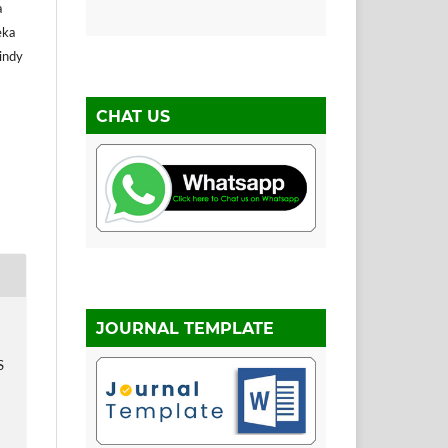
a
eka
Cindy
CHAT US
JOURNAL TEMPLATE
S