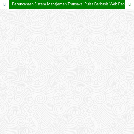
Perencanaan Sistem Manajemen Transaksi Pulsa Berbasis Web Pada Pt.Graha Informatika Nusantara