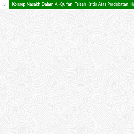
Konsep Nasakh Dalam Al-Qur’an: Telaah Kritis Atas Perdebatan Kl