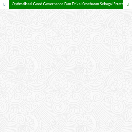
Optimalisasi Good Governance Dan Etika Kesehatan Sebagai Strategi Pencegahan Masalah Hukum Di Rumah Sakit