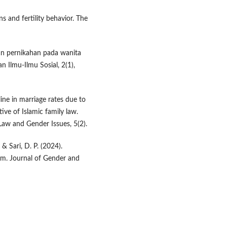
s and fertility behavior. The
aan pernikahan pada wanita
n Ilmu-Ilmu Sosial, 2(1),
line in marriage rates due to
e of Islamic family law.
Law and Gender Issues, 5(2).
 & Sari, D. P. (2024).
lam. Journal of Gender and