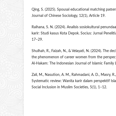
Qing, S. (2025). Spousal educational matching pattern
Journal of Chinese Sociology, 12(1), Article 19.
Raihana, S. N. (2024). Analisis sosiokultural penund
karir: Studi kasus Kota Depok. Socius: Jurnal Penelitia
17–29.
Shulhah, R., Faizah, N., & Velayati, N. (2024). The dec
the phenomenon of career women from the perspectiv
Al-Hakam: The Indonesian Journal of Islamic Family 
Zali, M., Nasution, A. M., Rahmadani, A. D., Masry, R.,
Systematic review: Wanita karir dalam perspektif Is
Social Inclusion in Muslim Societies, 5(1), 1–12.