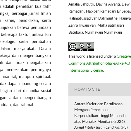
Amalia Sahputri, Davina Alyanti, Dewi
adalah penelitian kualitatif
Ramadani, Habibah Ramadani Br Seba
gkaji berbagai jurnal ilmiah
Halimatussadiyah Dalimunthe, Haniya
karier, pendidikan, serta
Zahra Irwansyah, Mutia patmasari
menunjukkan bahwa penundaan
Batubara, Nurmayani Nurmayani
beberapa faktor, antara lain
sikologis, serta perubahan
dalam masyarakat. Dalam
 bekerja dan mengembangkan
This work is licensed under a
Creative
riah dan tidak mengabaikan
Commons Attribution-ShareAlike 4.0
uga menekankan pentingnya
International License
.
finansial, maupun spiritual.
idak dapat dipandang secara
HOW TO CITE
bagian dari dinamika sosial
gan antara pengembangan
Antara Karier dan Pernikahan:
waddah, dan rahmah
Mengapa Perempuan
Berpendidikan Tinggi Menunda
atau Menolak Menikah. (2026).
Jurnal Intelek Insan Cendikia
,
3
(3),