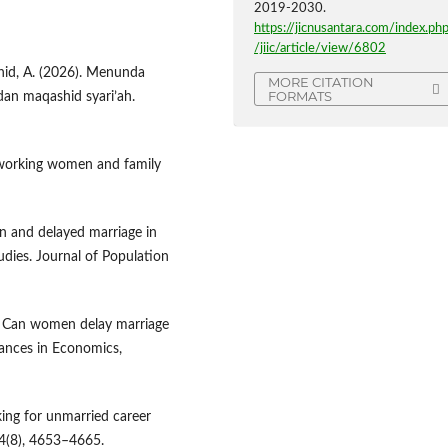
2019-2030.
https://jicnusantara.com/index.ph
/jiic/article/view/6802
ahid, A. (2026). Menunda
MORE CITATION
FORMATS
dan maqashid syari’ah.
g working women and family
n and delayed marriage in
dies. Journal of Population
5). Can women delay marriage
ances in Economics,
aking for unmarried career
4(8), 4653–4665.