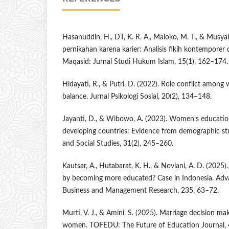
Hasanuddin, H., DT, K. R. A., Maloko, M. T., & Musy
pernikahan karena karier: Analisis fikih kontemporer 
Maqasid: Jurnal Studi Hukum Islam, 15(1), 162–174.
Hidayati, R., & Putri, D. (2022). Role conflict amon
balance. Jurnal Psikologi Sosial, 20(2), 134–148.
Jayanti, D., & Wibowo, A. (2023). Women's educatio
developing countries: Evidence from demographic stu
and Social Studies, 31(2), 245–260.
Kautsar, A., Hutabarat, K. H., & Noviani, A. D. (202
by becoming more educated? Case in Indonesia. Adv
Business and Management Research, 235, 63–72.
Murti, V. J., & Amini, S. (2025). Marriage decision m
women. TOFEDU: The Future of Education Journal, 