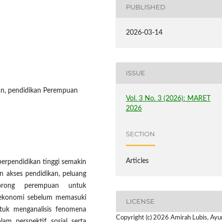
PUBLISHED
2026-03-14
ISSUE
an, pendidikan Perempuan
Vol. 3 No. 3 (2026): MARET
2026
SECTION
Articles
rpendidikan tinggi semakin
n akses pendidikan, peluang
dorong perempuan untuk
s ekonomi sebelum memasuki
LICENSE
ntuk menganalisis fenomena
Copyright (c) 2026 Amirah Lubis, Ay
am perspektif sosial serta