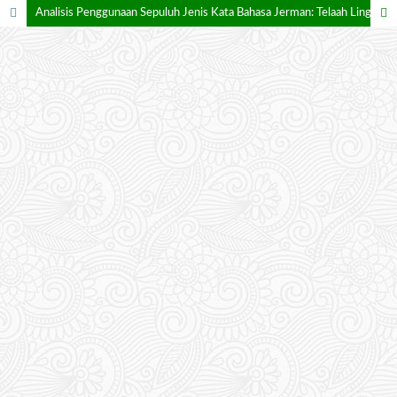
Analisis Penggunaan Sepuluh Jenis Kata Bahasa Jerman: Telaah Linguistik dalam Cerpen ,,Es War Einmal”