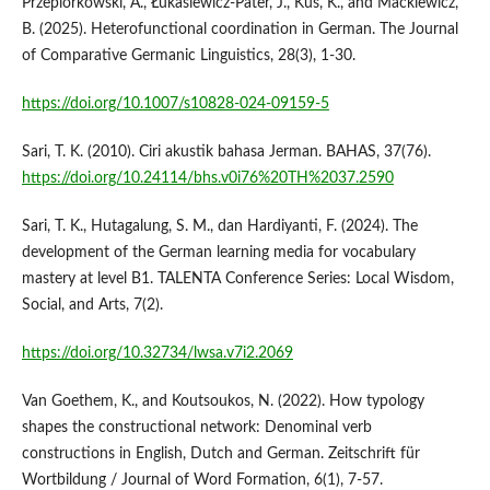
Przepiórkowski, A., Łukasiewicz-Pater, J., Kuś, K., and Maćkiewicz,
B. (2025). Heterofunctional coordination in German. The Journal
of Comparative Germanic Linguistics, 28(3), 1-30.
https://doi.org/10.1007/s10828-024-09159-5
Sari, T. K. (2010). Ciri akustik bahasa Jerman. BAHAS, 37(76).
https://doi.org/10.24114/bhs.v0i76%20TH%2037.2590
Sari, T. K., Hutagalung, S. M., dan Hardiyanti, F. (2024). The
development of the German learning media for vocabulary
mastery at level B1. TALENTA Conference Series: Local Wisdom,
Social, and Arts, 7(2).
https://doi.org/10.32734/lwsa.v7i2.2069
Van Goethem, K., and Koutsoukos, N. (2022). How typology
shapes the constructional network: Denominal verb
constructions in English, Dutch and German. Zeitschrift für
Wortbildung / Journal of Word Formation, 6(1), 7-57.