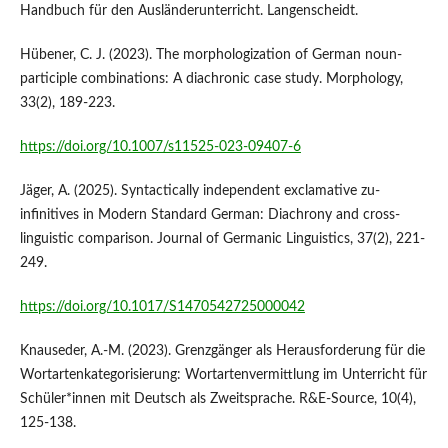
Handbuch für den Ausländerunterricht. Langenscheidt.
Hübener, C. J. (2023). The morphologization of German noun-
participle combinations: A diachronic case study. Morphology,
33(2), 189-223.
https://doi.org/10.1007/s11525-023-09407-6
Jäger, A. (2025). Syntactically independent exclamative zu-
infinitives in Modern Standard German: Diachrony and cross-
linguistic comparison. Journal of Germanic Linguistics, 37(2), 221-
249.
https://doi.org/10.1017/S1470542725000042
Knauseder, A.-M. (2023). Grenzgänger als Herausforderung für die
Wortartenkategorisierung: Wortartenvermittlung im Unterricht für
Schüler*innen mit Deutsch als Zweitsprache. R&E-Source, 10(4),
125-138.