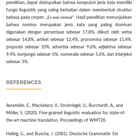
penelitian, dapat disimpulkan bahwa kesepuluh jenis kata memiliki
fungsi linguistik yang saling berkaitan dalam membentuk struktur
bahasa pada cerpen
,,Es war einmal”
. Hasil penelitian menunjukkan
bahwa nomina merupakan jenis kata yang paling dominan
digunakan dengan persentase sebesar 17,8%, diikuti oleh verba
sebesar 14,8%, artikel sebesar 12,4%, pronomina sebesar 11,4%,
preposisi sebesar 10%, adverbia sebesar 9,6%, adjektiva sebesar
9,4%, konjungsi sebesar 6%, numeralia sebesar 5,6%, dan interjeksi
sebesar 3%.
REFERENCES
Avramidis, E., Macketanz, V., Strohriegel, U., Burchardt, A., and
Möller, S. (2020). Fine-grained linguistic evaluation for state-of-
the-art machine translation. Proceedings of WMT20.
Helbig, G., and Buscha, J. (2001). Deutsche Grammatik: Ein