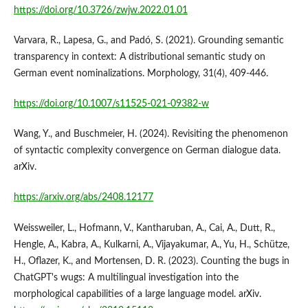
https://doi.org/10.3726/zwjw.2022.01.01
Varvara, R., Lapesa, G., and Padó, S. (2021). Grounding semantic
transparency in context: A distributional semantic study on
German event nominalizations. Morphology, 31(4), 409-446.
https://doi.org/10.1007/s11525-021-09382-w
Wang, Y., and Buschmeier, H. (2024). Revisiting the phenomenon
of syntactic complexity convergence on German dialogue data.
arXiv.
https://arxiv.org/abs/2408.12177
Weissweiler, L., Hofmann, V., Kantharuban, A., Cai, A., Dutt, R.,
Hengle, A., Kabra, A., Kulkarni, A., Vijayakumar, A., Yu, H., Schütze,
H., Oflazer, K., and Mortensen, D. R. (2023). Counting the bugs in
ChatGPT's wugs: A multilingual investigation into the
morphological capabilities of a large language model. arXiv.