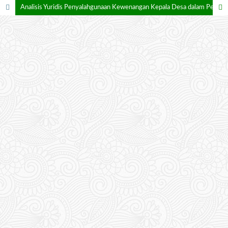
Analisis Yuridis Penyalahgunaan Kewenangan Kepala Desa dalam Pengelolaan Dana Desa dan Alokasi Dana Desa (Studi Putusan Nomor: 16/Pid.Sus-TPK/2024/PN.Kpg)