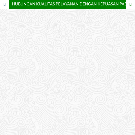
HUBUNGAN KUALITAS PELAYANAN DENGAN KEPUASAN PASIEN RAWAT INAP KELAS III DI RUMAH SAKIT MUHAMMADIYAH SELOGIRI