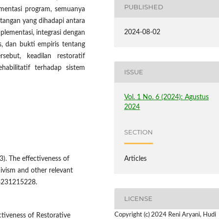
PUBLISHED
ementasi program, semuanya
ntangan yang dihadapi antara
2024-08-02
lementasi, integrasi dengan
, dan bukti empiris tentang
rsebut, keadilan restoratif
abilitatif terhadap sistem
ISSUE
Vol. 1 No. 6 (2024): Agustus
2024
SECTION
Articles
23). The effectiveness of
divism and other relevant
58231215228.
LICENSE
Copyright (c) 2024 Reni Aryani, Hudi
ctiveness of Restorative