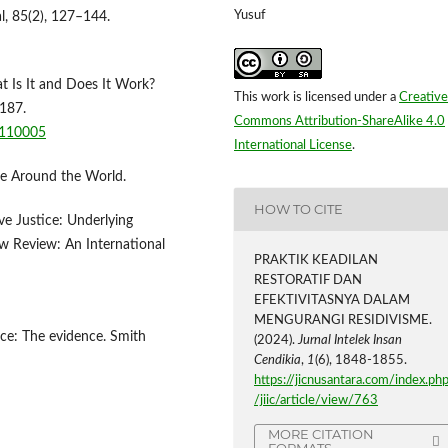
Yusuf
l, 85(2), 127–144.
t Is It and Does It Work?
This work is licensed under a
Creative
–187.
Commons Attribution-ShareAlike 4.0
5.110005
International License
.
ice Around the World.
HOW TO CITE
ve Justice: Underlying
w Review: An International
PRAKTIK KEADILAN
RESTORATIF DAN
EFEKTIVITASNYA DALAM
MENGURANGI RESIDIVISME.
ice: The evidence. Smith
(2024).
Jurnal Intelek Insan
Cendikia
,
1
(6), 1848-1855.
https://jicnusantara.com/index.ph
/jiic/article/view/763
MORE CITATION