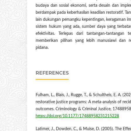
budaya dan sosial ekonomi, serta desain dan impl
berdampak pada keberhasilan keadilan restoratif. Ta
lain dukungan pemangku kepentingan, keragaman imp
sistem hukum yang ada, sumber daya yang terbatas
efektivitas. Terlepas dari tantangan-tantangan te
memberikan pilihan yang lebih manusiawi dan reh
pidana.
REFERENCES
Fulham, L., Blais, J., Rugge, T., & Schultheis, E. A. (20
restorative justice programs: A meta-analysis of reci
outcomes. Criminology & Criminal Justice, 174889
https://doi.org/10.1177/17488958231215228
Latimer, J., Dowden, C., & Muise, D. (2005). The Effe