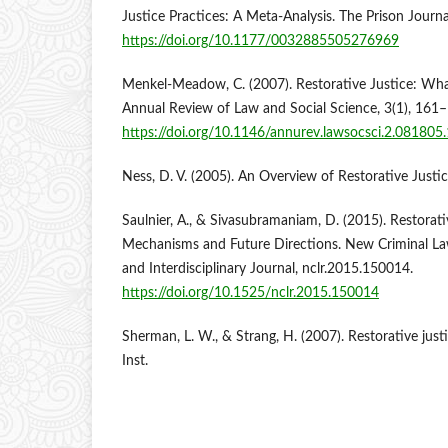
Justice Practices: A Meta-Analysis. The Prison Journa
https://doi.org/10.1177/0032885505276969
Menkel-Meadow, C. (2007). Restorative Justice: Wha
Annual Review of Law and Social Science, 3(1), 161
https://doi.org/10.1146/annurev.lawsocsci.2.08180
Ness, D. V. (2005). An Overview of Restorative Just
Saulnier, A., & Sivasubramaniam, D. (2015). Restorati
Mechanisms and Future Directions. New Criminal La
and Interdisciplinary Journal, nclr.2015.150014.
https://doi.org/10.1525/nclr.2015.150014
Sherman, L. W., & Strang, H. (2007). Restorative just
Inst.