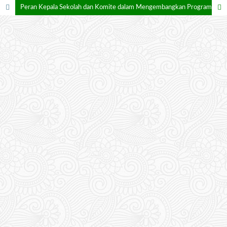
Peran Kepala Sekolah dan Komite dalam Mengembangkan Program Kegiatan untuk Mendukung Karakter Peduli Sosial pada Anak di RA Al-Amanah Cilegon