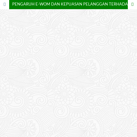
PENGARUH E-WOM DAN KEPUASAN PELANGGAN TERHADAP LOYALITAS PELANGGAN PADA PT. LASTANA EXPRESS INDONESIA LAZADA ELOGISTICS KELAPA DUA TANGERANG