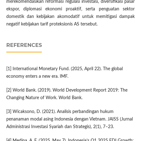
merekomendasikan reformasi regulasi investasi, diversifikasi pasar
ekspor, diplomasi ekonomi proaktif, serta penguatan sektor
domestik dan kebijakan akomodatif untuk memitigasi dampak
negatif kebijakan tarif proteksionis AS tersebut.
REFERENCES
[1] International Monetary Fund. (2025, April 22). The global
economy enters a new era. IMF.
[2] World Bank. (2019). World Development Report 2019: The
Changing Nature of Work. World Bank.
[3] Wicaksono, D. (2021). Analisis perbandingan hukum
penanaman modal asing Indonesia dengan Vietnam. JAISS (Jurnal
Administrasi Investasi Syariah dan Strategis), 2(1), 7–23.
[4] Medina, A. F. (2025, May 7). Indonesia’s Q1 2025 FDI Growth: