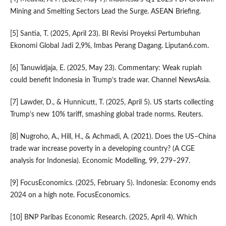
Mining and Smelting Sectors Lead the Surge. ASEAN Briefing.
[5] Santia, T. (2025, April 23). BI Revisi Proyeksi Pertumbuhan
Ekonomi Global Jadi 2,9%, Imbas Perang Dagang. Liputan6.com.
[6] Tanuwidjaja, E. (2025, May 23). Commentary: Weak rupiah
could benefit Indonesia in Trump’s trade war. Channel NewsAsia.
[7] Lawder, D., & Hunnicutt, T. (2025, April 5). US starts collecting
Trump’s new 10% tariff, smashing global trade norms. Reuters.
[8] Nugroho, A., Hill, H., & Achmadi, A. (2021). Does the US–China
trade war increase poverty in a developing country? (A CGE
analysis for Indonesia). Economic Modelling, 99, 279–297.
[9] FocusEconomics. (2025, February 5). Indonesia: Economy ends
2024 on a high note. FocusEconomics.
[10] BNP Paribas Economic Research. (2025, April 4). Which