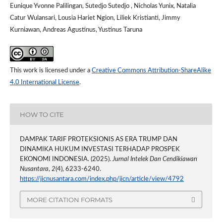
Eunique Yvonne Palilingan, Sutedjo Sutedjo , Nicholas Yunix, Natalia
Catur Wulansari, Lousia Hariet Ngion, Liliek Kristianti, Jimmy
Kurniawan, Andreas Agustinus, Yustinus Taruna
This work is licensed under a
Creative Commons Attribution-ShareAlike
4.0 International License
.
HOW TO CITE
DAMPAK TARIF PROTEKSIONIS AS ERA TRUMP DAN
DINAMIKA HUKUM INVESTASI TERHADAP PROSPEK
EKONOMI INDONESIA. (2025).
Jurnal Intelek Dan Cendikiawan
Nusantara
,
2
(4), 6233-6240.
https://jicnusantara.com/index.php/jicn/article/view/4792
MORE CITATION FORMATS