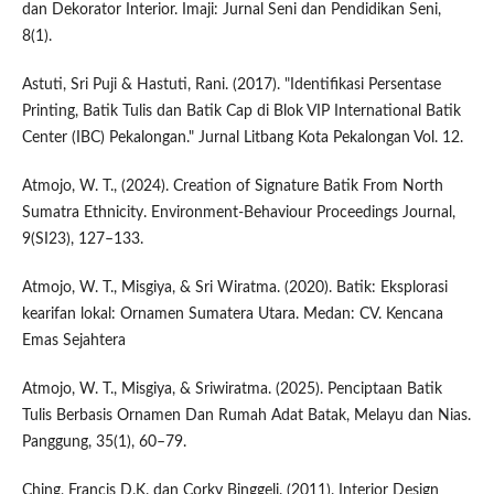
dan Dekorator Interior. Imaji: Jurnal Seni dan Pendidikan Seni,
8(1).
Astuti, Sri Puji & Hastuti, Rani. (2017). "Identifikasi Persentase
Printing, Batik Tulis dan Batik Cap di Blok VIP International Batik
Center (IBC) Pekalongan." Jurnal Litbang Kota Pekalongan Vol. 12.
Atmojo, W. T., (2024). Creation of Signature Batik From North
Sumatra Ethnicity. Environment-Behaviour Proceedings Journal,
9(SI23), 127–133.
Atmojo, W. T., Misgiya, & Sri Wiratma. (2020). Batik: Eksplorasi
kearifan lokal: Ornamen Sumatera Utara. Medan: CV. Kencana
Emas Sejahtera
Atmojo, W. T., Misgiya, & Sriwiratma. (2025). Penciptaan Batik
Tulis Berbasis Ornamen Dan Rumah Adat Batak, Melayu dan Nias.
Panggung, 35(1), 60–79.
Ching, Francis D.K. dan Corky Binggeli. (2011). Interior Design