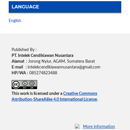
LANGUAGE
English
Published By :
PT. Intelek Cendikiawan Nusantara
Alamat :
Jorong Nyiur, AGAM, Sumatera Barat
E-mail :
intelekcendikiawannusantara@gmail.com
HP/WA :
085274823488
This work is licensed under a
Creative Commons
Attribution-ShareAlike 4.0 International License
.