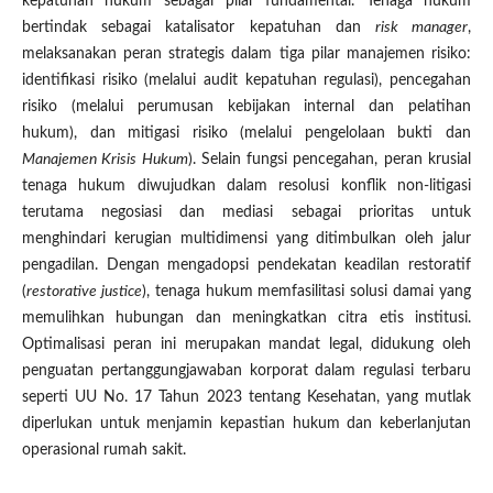
kepatuhan hukum sebagai pilar fundamental. Tenaga hukum
bertindak sebagai katalisator kepatuhan dan
risk manager
,
melaksanakan peran strategis dalam tiga pilar manajemen risiko:
identifikasi risiko (melalui audit kepatuhan regulasi), pencegahan
risiko (melalui perumusan kebijakan internal dan pelatihan
hukum), dan mitigasi risiko (melalui pengelolaan bukti dan
Manajemen Krisis Hukum
). Selain fungsi pencegahan, peran krusial
tenaga hukum diwujudkan dalam resolusi konflik non-litigasi
terutama negosiasi dan mediasi sebagai prioritas untuk
menghindari kerugian multidimensi yang ditimbulkan oleh jalur
pengadilan. Dengan mengadopsi pendekatan keadilan restoratif
(
restorative justice
), tenaga hukum memfasilitasi solusi damai yang
memulihkan hubungan dan meningkatkan citra etis institusi.
Optimalisasi peran ini merupakan mandat legal, didukung oleh
penguatan pertanggungjawaban korporat dalam regulasi terbaru
seperti UU No. 17 Tahun 2023 tentang Kesehatan, yang mutlak
diperlukan untuk menjamin kepastian hukum dan keberlanjutan
operasional rumah sakit.