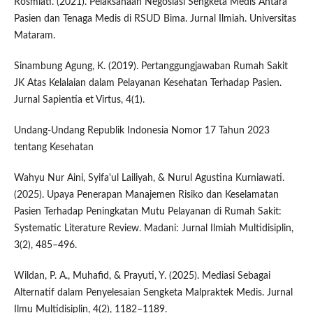
Rosmiati. (2021). Pelaksanaan Negosiasi Sengketa Medis Antara
Pasien dan Tenaga Medis di RSUD Bima. Jurnal Ilmiah. Universitas
Mataram.
Sinambung Agung, K. (2019). Pertanggungjawaban Rumah Sakit
JK Atas Kelalaian dalam Pelayanan Kesehatan Terhadap Pasien.
Jurnal Sapientia et Virtus, 4(1).
Undang-Undang Republik Indonesia Nomor 17 Tahun 2023
tentang Kesehatan
Wahyu Nur Aini, Syifa'ul Lailiyah, & Nurul Agustina Kurniawati.
(2025). Upaya Penerapan Manajemen Risiko dan Keselamatan
Pasien Terhadap Peningkatan Mutu Pelayanan di Rumah Sakit:
Systematic Literature Review. Madani: Jurnal Ilmiah Multidisiplin,
3(2), 485–496.
Wildan, P. A., Muhafid, & Prayuti, Y. (2025). Mediasi Sebagai
Alternatif dalam Penyelesaian Sengketa Malpraktek Medis. Jurnal
Ilmu Multidisiplin, 4(2), 1182–1189.