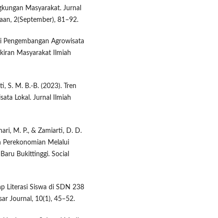
kungan Masyarakat. Jurnal
aan, 2(September), 81–92.
egi Pengembangan Agrowisata
iran Masyarakat Ilmiah
, S. M. B.-B. (2023). Tren
ata Lokal. Jurnal Ilmiah
Azhari, M. P., & Zamiarti, D. D.
n Perekonomian Melalui
aru Bukittinggi. Social
dap Literasi Siswa di SDN 238
ar Journal, 10(1), 45–52.