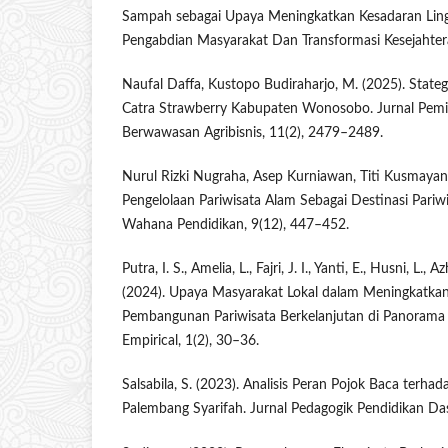
Sampah sebagai Upaya Meningkatkan Kesadaran Ling
Pengabdian Masyarakat Dan Transformasi Kesejahter
Naufal Daffa, Kustopo Budiraharjo, M. (2025). Stat
Catra Strawberry Kabupaten Wonosobo. Jurnal Pemik
Berwawasan Agribisnis, 11(2), 2479–2489.
Nurul Rizki Nugraha, Asep Kurniawan, Titi Kusmayanti
Pengelolaan Pariwisata Alam Sebagai Destinasi Pariwis
Wahana Pendidikan, 9(12), 447–452.
Putra, I. S., Amelia, L., Fajri, J. I., Yanti, E., Husni, L., 
(2024). Upaya Masyarakat Lokal dalam Meningkatka
Pembangunan Pariwisata Berkelanjutan di Panorama B
Empirical, 1(2), 30–36.
Salsabila, S. (2023). Analisis Peran Pojok Baca terha
Palembang Syarifah. Jurnal Pedagogik Pendidikan Das