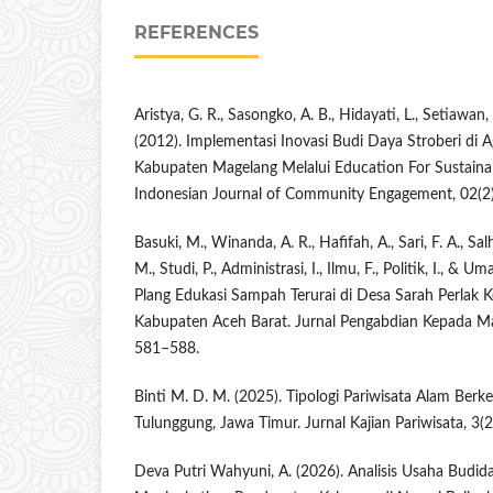
REFERENCES
Aristya, G. R., Sasongko, A. B., Hidayati, L., Setiawan, 
(2012). Implementasi Inovasi Budi Daya Stroberi di 
Kabupaten Magelang Melalui Education For Sustain
Indonesian Journal of Community Engagement, 02(2
Basuki, M., Winanda, A. R., Hafifah, A., Sari, F. A., Sa
M., Studi, P., Administrasi, I., Ilmu, F., Politik, I., & 
Plang Edukasi Sampah Terurai di Desa Sarah Perlak
Kabupaten Aceh Barat. Jurnal Pengabdian Kepada M
581–588.
Binti M. D. M. (2025). Tipologi Pariwisata Alam Berk
Tulunggung, Jawa Timur. Jurnal Kajian Pariwisata, 3(2
Deva Putri Wahyuni, A. (2026). Analisis Usaha Budid