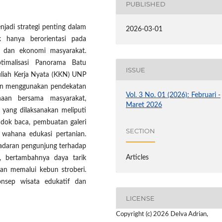
PUBLISHED
jadi strategi penting dalam
2026-03-01
k hanya berorientasi pada
ial dan ekonomi masyarakat.
ptimalisasi Panorama Batu
ISSUE
uliah Kerja Nyata (KKN) UNP
aan menggunakan pendekatan
Vol. 3 No. 01 (2026): Februari -
anaan bersama masyarakat,
Maret 2026
 yang dilaksanakan meliputi
dok baca, pembuatan galeri
SECTION
 wahana edukasi pertanian.
sadaran pengunjung terhadap
Articles
asi, bertambahnya daya tarik
ian memalui kebun stroberi.
onsep wisata edukatif dan
LICENSE
Copyright (c) 2026 Delva Adrian,