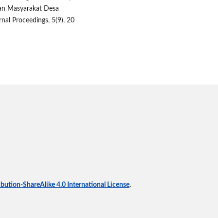
uan Masyarakat Desa
al Proceedings, 5(9), 20
ution-ShareAlike 4.0 International License
.