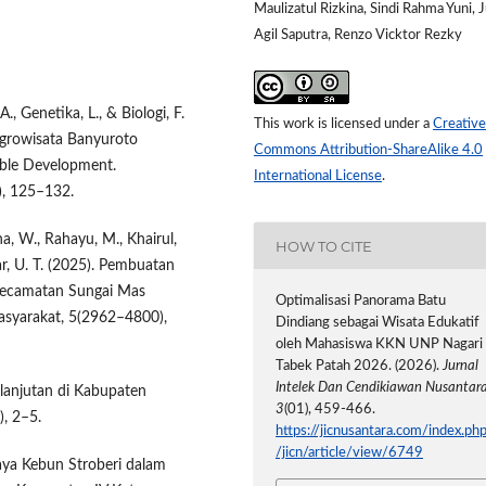
Maulizatul Rizkina, Sindi Rahma Yuni, J
Agil Saputra, Renzo Vicktor Rezky
A., Genetika, L., & Biologi, F.
This work is licensed under a
Creative
Agrowisata Banyuroto
Commons Attribution-ShareAlike 4.0
able Development.
International License
.
), 125–132.
lha, W., Rahayu, M., Khairul,
HOW TO CITE
Umar, U. T. (2025). Pembuatan
 Kecamatan Sungai Mas
Optimalisasi Panorama Batu
asyarakat, 5(2962–4800),
Dindiang sebagai Wisata Edukatif
oleh Mahasiswa KKN UNP Nagari
Tabek Patah 2026. (2026).
Jurnal
Intelek Dan Cendikiawan Nusantar
elanjutan di Kabupaten
3
(01), 459-466.
), 2–5.
https://jicnusantara.com/index.ph
/jicn/article/view/6749
aya Kebun Stroberi dalam