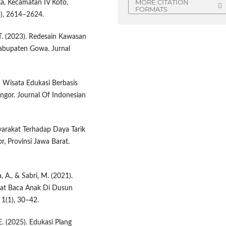
MORE CITATION
a, Kecamatan IV Koto,
FORMATS
3), 2614–2624.
 T. (2023). Redesain Kawasan
Kabupaten Gowa. Jurnal
m Wisata Edukasi Berbasis
ngor. Journal Of Indonesian
yarakat Terhadap Daya Tarik
 Provinsi Jawa Barat.
, A., & Sabri, M. (2021).
at Baca Anak Di Dusun
 1(1), 30–42.
E. (2025). Edukasi Plang