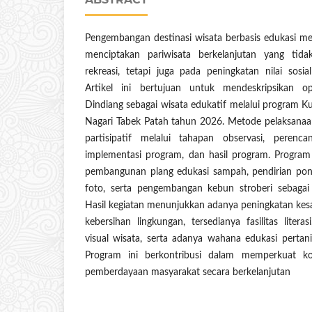
Pengembangan destinasi wisata berbasis edukasi men
menciptakan pariwisata berkelanjutan yang tida
rekreasi, tetapi juga pada peningkatan nilai sos
Artikel ini bertujuan untuk mendeskripsikan o
Dindiang sebagai wisata edukatif melalui program K
Nagari Tabek Patah tahun 2026. Metode pelaksan
partisipatif melalui tahapan observasi, perenc
implementasi program, dan hasil program. Program
pembangunan plang edukasi sampah, pendirian pon
foto, serta pengembangan kebun stroberi sebagai
Hasil kegiatan menunjukkan adanya peningkatan ke
kebersihan lingkungan, tersedianya fasilitas liter
visual wisata, serta adanya wahana edukasi pertan
Program ini berkontribusi dalam memperkuat k
pemberdayaan masyarakat secara berkelanjutan