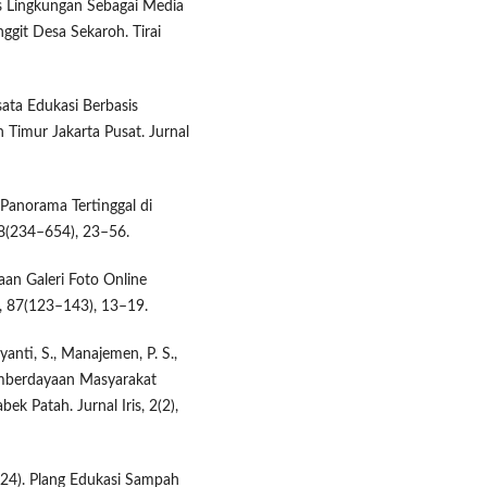
s Lingkungan Sebagai Media
ggit Desa Sekaroh. Tirai
sata Edukasi Berbasis
imur Jakarta Pusat. Jurnal
Panorama Tertinggal di
 8(234–654), 23–56.
aan Galeri Foto Online
s, 87(123–143), 13–19.
yanti, S., Manajemen, P. S.,
 Pemberdayaan Masyarakat
 Patah. Jurnal Iris, 2(2),
024). Plang Edukasi Sampah