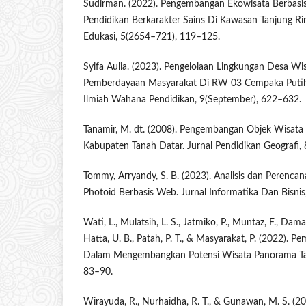
Sudirman. (2022). Pengembangan Ekowisata Berbasi
Pendidikan Berkarakter Sains Di Kawasan Tanjung Rin
Edukasi, 5(2654–721), 119–125.
Syifa Aulia. (2023). Pengelolaan Lingkungan Desa Wi
Pemberdayaan Masyarakat Di RW 03 Cempaka Putih T
Ilmiah Wahana Pendidikan, 9(September), 622–632.
Tanamir, M. dt. (2008). Pengembangan Objek Wisata 
Kabupaten Tanah Datar. Jurnal Pendidikan Geografi,
Tommy, Arryandy, S. B. (2023). Analisis dan Perencan
Photoid Berbasis Web. Jurnal Informatika Dan Bisni
Wati, L., Mulatsih, L. S., Jatmiko, P., Muntaz, F., Dama
Hatta, U. B., Patah, P. T., & Masyarakat, P. (2022).
Dalam Mengembangkan Potensi Wisata Panorama Tabek
83–90.
Wirayuda, R., Nurhaidha, R. T., & Gunawan, M. S. (2