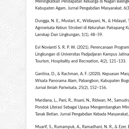
Meningkatkan Pendapatan Keluarga di Nagari Balingk
Kabupaten Agam. Jurnal Pengabdian Masyarakat, 6(
Dungga, N. E., Mustari, K., Widiayani, N., & Hidayat,
Agrowisata Kebun Stroberi di Kelurahan Pattapang 
Lanskap Dan Lingkungan, 1(1), 48–59.
Evi Novianti S. R. P. W. (2021). Perencanaan Progra
Lingkungan di Universitas Padjadjaran Kampus Jatina
Tourism, Hospitality and Recreation, 4(2), 121–133.
Gantina, D., & Rachman, A. F. (2020). Kepuasan Mas
Wisata Panorama Alam, Pabangbon, Kabupaten Bogor,
Jurnal Ilmiah Pariwisata, 25(2), 152–156.
Mardiana, L., Pani, R., Ihsani, N., Ridwan, M., Samudra
Pondok Literasi Sebagai Upaya Mengembangkan Min
Tanak Betian. Jurnal Pengabdian Kebada Masyarakat,
Muarif, S., Rumampuk, A., Ramadhani, N. R., & Ezer, 