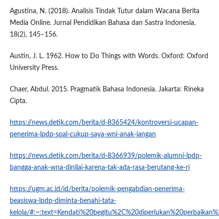
Agustina, N. (2018). Analisis Tindak Tutur dalam Wacana Berita
Media Online. Jurnal Pendidikan Bahasa dan Sastra Indonesia,
18(2), 145–156.
Austin, J. L. 1962. How to Do Things with Words. Oxford: Oxford
University Press.
Chaer, Abdul. 2015. Pragmatik Bahasa Indonesia. Jakarta: Rineka
Cipta.
https://news.detik.com/berita/d-8365424/kontroversi-ucapan-
penerima-lpdp-soal-cukup-saya-wni-anak-jangan
https://news.detik.com/berita/d-8366939/polemik-alumni-lpdp-
bangga-anak-wna-dinilai-karena-tak-ada-rasa-berutang-ke-ri
https://ugm.ac.id/id/berita/polemik-pengabdian-penerima-
beasiswa-lpdp-diminta-benahi-tata-
kelola/#:~:text=Kendati%20begitu%2C%20diperlukan%20perbai