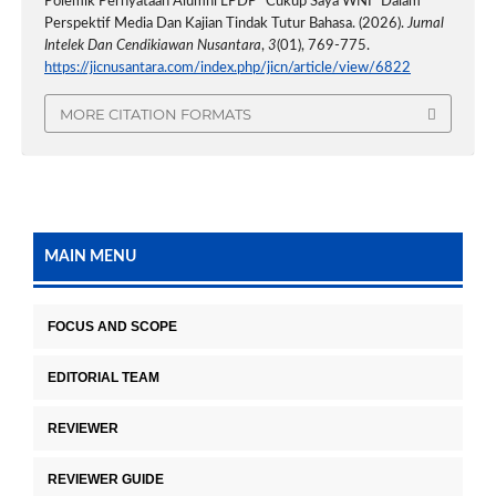
Polemik Pernyataan Alumni LPDP “Cukup Saya WNI” Dalam
Perspektif Media Dan Kajian Tindak Tutur Bahasa. (2026).
Jurnal
Intelek Dan Cendikiawan Nusantara
,
3
(01), 769-775.
https://jicnusantara.com/index.php/jicn/article/view/6822
MORE CITATION FORMATS
MAIN MENU
FOCUS AND SCOPE
EDITORIAL TEAM
REVIEWER
REVIEWER GUIDE