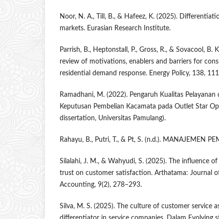
Noor, N. A., Till, B., & Hafeez, K. (2025). Differentiat
markets. Eurasian Research Institute.
Parrish, B., Heptonstall, P., Gross, R., & Sovacool, B. 
review of motivations, enablers and barriers for c
residential demand response. Energy Policy, 138, 11
Ramadhani, M. (2022). Pengaruh Kualitas Pelayanan 
Keputusan Pembelian Kacamata pada Outlet Star Opt
dissertation, Universitas Pamulang).
Rahayu, B., Putri, T., & Pt, S. (n.d.). MANAJEMEN 
Silalahi, J. M., & Wahyudi, S. (2025). The influence of s
trust on customer satisfaction. Arthatama: Journal
Accounting, 9(2), 278–293.
Silva, M. S. (2025). The culture of customer service 
differentiator in service companies. Dalam Evolving st