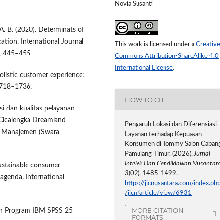
Novia Susanti
 A. B. (2020). Determinats of
ation. International Journal
This work is licensed under a
Creative
, 445–455.
Commons Attribution-ShareAlike 4.0
International License
.
 holistic customer experience:
1718–1736.
HOW TO CITE
si dan kualitas pelayanan
Cicalengka Dreamland
Pengaruh Lokasi dan Diferensiasi
a Manajemen (Swara
Layanan terhadap Kepuasan
Konsumen di Tommy Salon Caban
Pamulang Timur. (2026).
Jurnal
Intelek Dan Cendikiawan Nusantar
sustainable consumer
3
(02), 1485-1499.
agenda. International
https://jicnusantara.com/index.ph
/jicn/article/view/6931
MORE CITATION
engan Program IBM SPSS 25
FORMATS