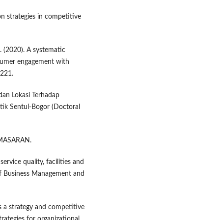
ion strategies in competitive
K. (2020). A systematic
onsumer engagement with
1221.
dan Lokasi Terhadap
ik Sentul-Bogor (Doctoral
PEMASARAN.
ervice quality, facilities and
 of Business Management and
as a strategy and competitive
rategies for organizational