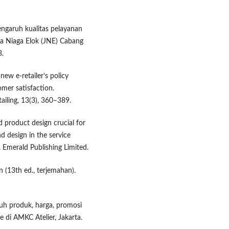
Pengaruh kualitas pelayanan
a Niaga Elok (JNE) Cabang
3.
new e-retailer’s policy
mer satisfaction.
ailing, 13(3), 360–389.
d product design crucial for
 design in the service
 Emerald Publishing Limited.
n (13th ed., terjemahan).
ruh produk, harga, promosi
 di AMKC Atelier, Jakarta.