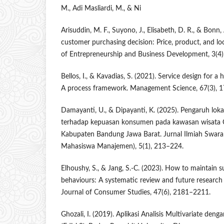
M., Adi Masliardi, M., & Ni
Arisuddin, M. F., Suyono, J., Elisabeth, D. R., & Bonn,
customer purchasing decision: Price, product, and loc
of Entrepreneurship and Business Development, 3(4)
Bellos, I., & Kavadias, S. (2021). Service design for a
A process framework. Management Science, 67(3), 
Damayanti, U., & Dipayanti, K. (2025). Pengaruh loka
terhadap kepuasan konsumen pada kawasan wisata 
Kabupaten Bandung Jawa Barat. Jurnal Ilmiah Swar
Mahasiswa Manajemen), 5(1), 213–224.
Elhoushy, S., & Jang, S.-C. (2023). How to maintain 
behaviours: A systematic review and future research 
Journal of Consumer Studies, 47(6), 2181–2211.
Ghozali, I. (2019). Aplikasi Analisis Multivariate d