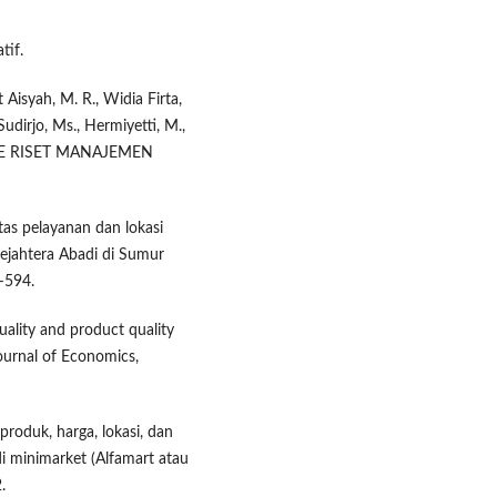
tif.
t Aisyah, M. R., Widia Firta,
Sudirjo, Ms., Hermiyetti, M.,
ETODE RISET MANAJEMEN
tas pelayanan dan lokasi
ejahtera Abadi di Sumur
–594.
quality and product quality
Journal of Economics,
roduk, harga, lokasi, dan
 minimarket (Alfamart atau
.