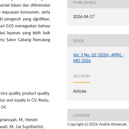
PUBLISHED
sial lokasi dan diferensiasi
ap kepuasan konsumen, serta
2026-04-17
ki pengaruh yang signifikan.
il dari 0,05 menegaskan bahwa
iasi layanan yang lebih baik
my Salon Cabang Pamulang
ISSUE
Vol. 3 No. 02 (2026): APRIL -
MEI 2026
SECTION
Articles
rvice quality, product quality,
on and loyalty in CV. Restu.
–54.
LICENSE
Apriansyah, M., Hendri
Copyright (c) 2026 Andrie Alviansah,
ati, M., Lia Suprihartini,