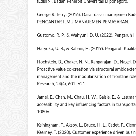
(Edisi 9). Badan Penerbit Universitas Diponegoro.
George R. Terry. (2016). Dasar dasar manejemen Kadek
PENGANTAR ILMU MANAJEMEN PEMASARAN.
Gustomo, R. P., & Wahyuni, D. U. (2022). Pengaruh Ha
Haryoko, U. B., & Rabani, H. (2019). Pengaruh Kuali
Hochstein, B., Chaker, N. N., Rangarajan, D., Nagel, 
Proactive value co-creation via structural ambidexte
management and the modularization of frontline roles
Research, 24(4), 601–621.
Jamei, E., Chan, M., Chau, H. W., Gaisie, E., & Lattma
accessibility and key influencing factors in transportat
10806.
Keiningham, T., Aksoy, L., Bruce, H. L., Cadet, F., Clenn
Kearney, T. (2020). Customer experience driven busi