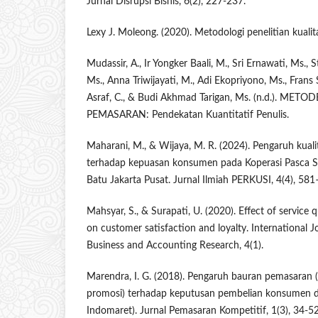
Jurnal Disrupsi Bisnis, 6(2), 227-237.
Lexy J. Moleong. (2020). Metodologi penelitian kualita
Mudassir, A., Ir Yongker Baali, M., Sri Ernawati, Ms., S
Ms., Anna Triwijayati, M., Adi Ekopriyono, Ms., Frans 
Asraf, C., & Budi Akhmad Tarigan, Ms. (n.d.). M
PEMASARAN: Pendekatan Kuantitatif Penulis.
Maharani, M., & Wijaya, M. R. (2024). Pengaruh kuali
terhadap kepuasan konsumen pada Koperasi Pasca S
Batu Jakarta Pusat. Jurnal Ilmiah PERKUSI, 4(4), 581
Mahsyar, S., & Surapati, U. (2020). Effect of service 
on customer satisfaction and loyalty. International 
Business and Accounting Research, 4(1).
Marendra, I. G. (2018). Pengaruh bauran pemasaran (p
promosi) terhadap keputusan pembelian konsumen di
Indomaret). Jurnal Pemasaran Kompetitif, 1(3), 34-52