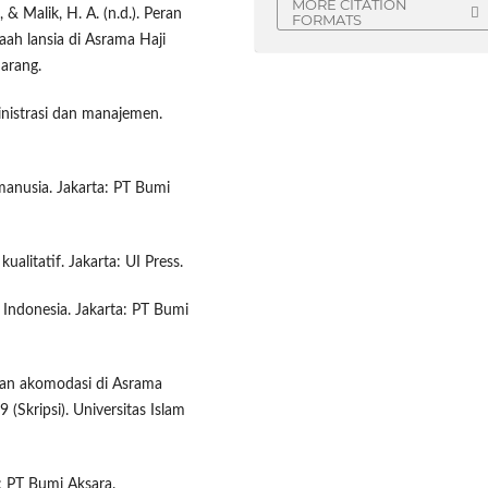
MORE CITATION
, & Malik, H. A. (n.d.). Peran
FORMATS
aah lansia di Asrama Haji
arang.
inistrasi dan manajemen.
anusia. Jakarta: PT Bumi
ualitatif. Jakarta: UI Press.
Indonesia. Jakarta: PT Bumi
anan akomodasi di Asrama
Skripsi). Universitas Islam
a: PT Bumi Aksara.