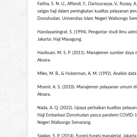
Fatiha, S. N. U., Affandi, Y., Darissurayya, V., Rozaq, A.
satgas haji dalam peningkatan kualitas pelayanan jem
Donohudan. Universitas Islam Negeri Walisongo Sem
Handayaningrat, S. (1994). Pengantar studi ilmu adm
Jakarta: Haji Masagung.
Hasibuan, M. S. P. (2011). Manajemen sumber daya m
Aksara.
Miles, M. B., & Huberman, A. M. (1992). Analisis data k
Moenir, A. S. (2010). Manajemen pelayanan umum di 
Aksara.
Nada, A. Q. (2022). Upaya perbaikan kualitas pelay
Haji Embarkasi Donohudan pasca pandemi COVID-19 (
Negeri Walisongo Semarang.
Siagian, S. P. (2014). Fungsi-fungsi manajerial. Jakart