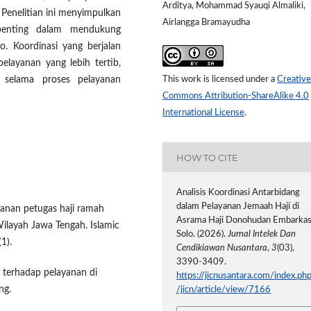
Arditya, Mohammad Syauqi Almaliki,
. Penelitian ini menyimpulkan
Airlangga Bramayudha
 penting dalam mendukung
o. Koordinasi yang berjalan
elayanan yang lebih tertib,
selama proses pelayanan
This work is licensed under a
Creative
Commons Attribution-ShareAlike 4.0
International License
.
HOW TO CITE
Analisis Koordinasi Antarbidang
dalam Pelayanan Jemaah Haji di
ayanan petugas haji ramah
Asrama Haji Donohudan Embarkas
ilayah Jawa Tengah. Islamic
Solo. (2026).
Jurnal Intelek Dan
1).
Cendikiawan Nusantara
,
3
(03),
3390-3409.
i terhadap pelayanan di
https://jicnusantara.com/index.ph
ng.
/jicn/article/view/7166