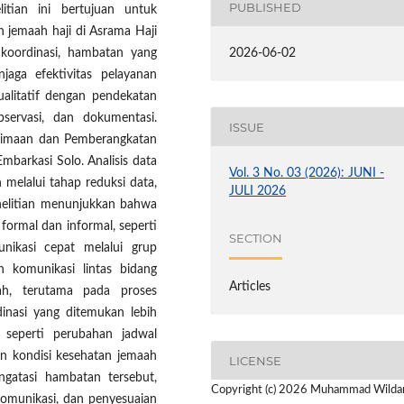
PUBLISHED
litian ini bertujuan untuk
n jemaah haji di Asrama Haji
2026-06-02
koordinasi, hambatan yang
jaga efektivitas pelayanan
ualitatif dengan pendekatan
bservasi, dan dokumentasi.
ISSUE
nerimaan dan Pemberangkatan
barkasi Solo. Analisis data
Vol. 3 No. 03 (2026): JUNI -
elalui tahap reduksi data,
JULI 2026
enelitian menunjukkan bahwa
formal dan informal, seperti
SECTION
munikasi cepat melalui grup
 komunikasi lintas bidang
Articles
h, terutama pada proses
nasi yang ditemukan lebih
, seperti perubahan jadwal
n kondisi kesehatan jemaah
LICENSE
gatasi hambatan tersebut,
Copyright (c) 2026 Muhammad Wilda
komunikasi, dan penyesuaian