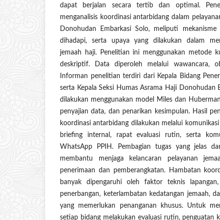
dapat berjalan secara tertib dan optimal. Pene
menganalisis koordinasi antarbidang dalam pelayana
Donohudan Embarkasi Solo, meliputi mekanisme 
dihadapi, serta upaya yang dilakukan dalam men
jemaah haji. Penelitian ini menggunakan metode k
deskriptif. Data diperoleh melalui wawancara, o
Informan penelitian terdiri dari Kepala Bidang Pe
serta Kepala Seksi Humas Asrama Haji Donohudan Em
dilakukan menggunakan model Miles dan Huberman m
penyajian data, dan penarikan kesimpulan. Hasil p
koordinasi antarbidang dilakukan melalui komunikasi 
briefing internal, rapat evaluasi rutin, serta ko
WhatsApp PPIH. Pembagian tugas yang jelas dan
membantu menjaga kelancaran pelayanan jemaa
penerimaan dan pemberangkatan. Hambatan koordi
banyak dipengaruhi oleh faktor teknis lapangan
penerbangan, keterlambatan kedatangan jemaah, da
yang memerlukan penanganan khusus. Untuk men
setiap bidang melakukan evaluasi rutin, penguatan 