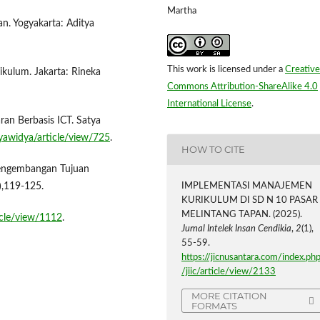
Martha
an. Yogyakarta: Aditya
This work is licensed under a
Creative
kulum. Jakarta: Rineka
Commons Attribution-ShareAlike 4.0
International License
.
ran Berbasis ICT. Satya
tyawidya/article/view/725
.
HOW TO CITE
Pengembangan Tujuan
IMPLEMENTASI MANAJEMEN
),119-125.
KURIKULUM DI SD N 10 PASAR
MELINTANG TAPAN. (2025).
ticle/view/1112
.
Jurnal Intelek Insan Cendikia
,
2
(1),
55-59.
https://jicnusantara.com/index.ph
/jiic/article/view/2133
MORE CITATION
FORMATS