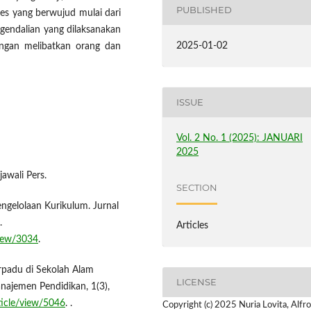
PUBLISHED
s yang berwujud mulai dari
gendalian yang dilaksanakan
2025-01-02
engan melibatkan orang dan
ISSUE
Vol. 2 No. 1 (2025): JANUARI
2025
awali Pers.
SECTION
ngelolaan Kurikulum. Jurnal
.
Articles
view/3034
.
erpadu di Sekolah Alam
LICENSE
anajemen Pendidikan, 1(3),
ticle/view/5046
. .
Copyright (c) 2025 Nuria Lovita, Alfro