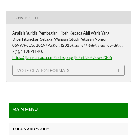
HOW TO CITE
Analisis Yuridis Pembagian Hibah Kepada Ahli Waris Yang
Diperhitungkan Sebagai Warisan (Studi Putusan Nomor
0599/Pdt.G/2019/Pa.Kdi). (2025).
Jurnal Intelek Insan Cendikia
,
2
(1), 1128-1140.
https://jicnusantara.com/index.php/jiic/article/view/2305
MORE CITATION FORMATS
MAIN MENU
FOCUS AND SCOPE