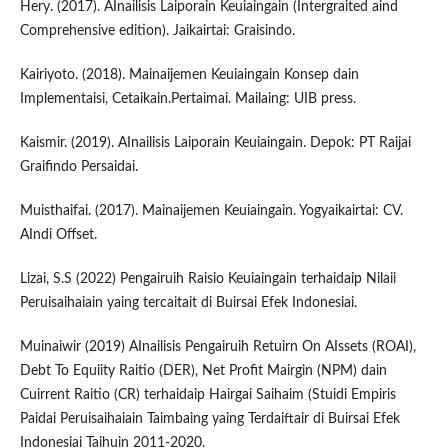
Hery. (2017). AInailisis Laiporain Keuiaingain (Intergraited aind
Comprehensive edition). Jaikairtai: Graisindo.
Kairiyoto. (2018). Mainaijemen Keuiaingain Konsep dain
Implementaisi, Cetaikain.Pertaimai. Mailaing: UIB press.
Kaismir. (2019). AInailisis Laiporain Keuiaingain. Depok: PT Raijai
Graifindo Persaidai.
Muisthaifai. (2017). Mainaijemen Keuiaingain. Yogyaikairtai: CV.
AIndi Offset.
Lizai, S.S (2022) Pengairuih Raisio Keuiaingain terhaidaip Nilaii
Peruisaihaiain yaing tercaitait di Buirsai Efek Indonesiai.
Muinaiwir (2019) AInailisis Pengairuih Retuirn On AIssets (ROAI),
Debt To Equiity Raitio (DER), Net Profit Mairgin (NPM) dain
Cuirrent Raitio (CR) terhaidaip Hairgai Saihaim (Stuidi Empiris
Paidai Peruisaihaiain Taimbaing yaing Terdaiftair di Buirsai Efek
Indonesiai Taihuin 2011-2020.