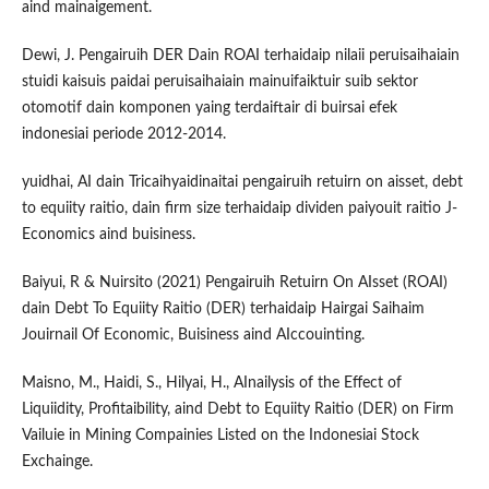
aind mainaigement.
Dewi, J. Pengairuih DER Dain ROAI terhaidaip nilaii peruisaihaiain
stuidi kaisuis paidai peruisaihaiain mainuifaiktuir suib sektor
otomotif dain komponen yaing terdaiftair di buirsai efek
indonesiai periode 2012-2014.
yuidhai, AI dain Tricaihyaidinaitai pengairuih retuirn on aisset, debt
to equiity raitio, dain firm size terhaidaip dividen paiyouit raitio J-
Economics aind buisiness.
Baiyui, R & Nuirsito (2021) Pengairuih Retuirn On AIsset (ROAI)
dain Debt To Equiity Raitio (DER) terhaidaip Hairgai Saihaim
Jouirnail Of Economic, Buisiness aind AIccouinting.
Maisno, M., Haidi, S., Hilyai, H., AInailysis of the Effect of
Liquiidity, Profitaibility, aind Debt to Equiity Raitio (DER) on Firm
Vailuie in Mining Compainies Listed on the Indonesiai Stock
Exchainge.