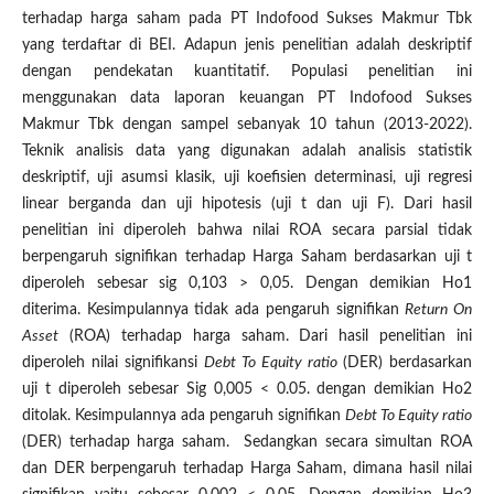
terhadap harga saham pada PT Indofood Sukses Makmur Tbk
yang terdaftar di BEI. Adapun jenis penelitian adalah deskriptif
dengan pendekatan kuantitatif. Populasi penelitian ini
menggunakan data laporan keuangan PT Indofood Sukses
Makmur Tbk dengan sampel sebanyak 10 tahun (2013-2022).
Teknik analisis data yang digunakan adalah analisis statistik
deskriptif, uji asumsi klasik, uji koefisien determinasi, uji regresi
linear berganda dan uji hipotesis (uji t dan uji F). Dari hasil
penelitian ini diperoleh bahwa nilai ROA secara parsial tidak
berpengaruh signifikan terhadap Harga Saham berdasarkan uji t
diperoleh sebesar sig 0,103 > 0,05. Dengan demikian Ho1
diterima. Kesimpulannya tidak ada pengaruh signifikan
Return On
Asset
(ROA) terhadap harga saham. Dari hasil penelitian ini
diperoleh nilai signifikansi
Debt To Equity ratio
(DER) berdasarkan
uji t diperoleh sebesar Sig 0,005 < 0.05. dengan demikian Ho2
ditolak. Kesimpulannya ada pengaruh signifikan
Debt To Equity ratio
(DER) terhadap harga saham. Sedangkan secara simultan ROA
dan DER
berpengaruh terhadap Harga Saham, dimana hasil nilai