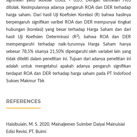
signifikan yaitu sebesar 0,002 < 0,05. Dengan demikian Ho3
ditolak. Kesimpulannya adanya pengaruh ROA dan DER terhadap
harga saham. Dari hasil Uji Koefisien Korelasi (R) bahwa hasilnya
berpengaruh signifikan varibel ROA dan DER
mempunyai tingkat
hubungan (korelasi) yang besar terhadap Harga Saham dan dari
2
hasil Uji Koefisien Determinasi (R
), bahwa ROA dan DER
mempengaruhi terhadap naik-turunnya Harga Saham hanya
sebesar 78,5% sisanya 21,50% dipengaruhi oleh variabel lain yang
tidak diteliti dalam penelitian ini. Tujuan dari adanya penelitian ini
adalah untuk mengetahui apakah adanya pengaruh signifikan
terdapat ROA dan DER terhadap harga saham pada PT Indofood
Sukses Makmur Tbk
REFERENCES
Haisibuiain, M. S. 2020. Mainaijemen Suimber Daiyai Mainuisiai
Edisi Revisi. PT. Buimi