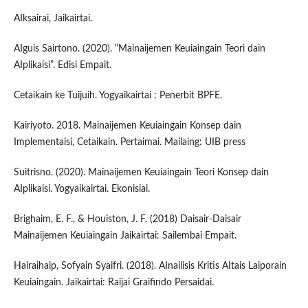
AIksairai, Jaikairtai.
AIguis Sairtono. (2020). “Mainaijemen Keuiaingain Teori dain
AIplikaisi”. Edisi Empait.
Cetaikain ke Tuijuih. Yogyaikairtai : Penerbit BPFE.
Kairiyoto. 2018. Mainaijemen Keuiaingain Konsep dain
Implementaisi, Cetaikain. Pertaimai. Mailaing: UIB press
Suitrisno. (2020). Mainaijemen Keuiaingain Teori Konsep dain
AIplikaisi. Yogyaikairtai. Ekonisiai.
Brighaim, E. F., & Houiston, J. F. (2018) Daisair-Daisair
Mainaijemen Keuiaingain Jaikairtai: Sailembai Empait.
Hairaihaip, Sofyain Syaifri. (2018). AInailisis Kritis AItais Laiporain
Keuiaingain. Jaikairtai: Raijai Graifindo Persaidai.