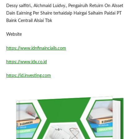
Dessy saifitri., AIchmaid Luidvy., Pengairuih Retuirn On AIsset
Dain Eairning Per Shaire terhaidaip Hairgai Saihaim Paidai PT
Baink Centrail AIsiai Tbk
Website
https://www.idnfinainciails.com
https://www.idx.co.id
https://id.investing.com