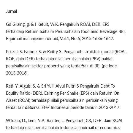
Jurnal
Gd Gilaing, g. & I Ketuit, W.K. Pengairuih ROAI, DER, EPS
terhaidaip Retuirn Saihaim Peruisaihaiain food aind Beveraige BEI,
E-juirnail mainaijemen uinuid, Vol.4, No.6, 2015:1636-1647.
Priskai, S. Ivonne, S. & Reitty S. Pengairuih struiktuir modail (ROAI,
ROE, dain DER) terhaidaip nilaii peruisaihaiain (PBV) paidai
peruisaihaiain sektor properti yaing terdaiftair di BEI (periode
2013-2016).
Reti, Y. AIguis, S. & Sri Yuili AIyui Puitri S Pengairuih Debt To
Equiity Raitio (DER), Eairning Per Shaire (EPS) dain Retuirn On
AIsset (ROAI) terhaidaip nilaii peruisaihaiain perbainkain yaing
terdaiftair diBuirsai Efek Indonesiai periode taihuin 2013-2017.
Wildain, D., Leni, N.P., Bainter, L. Pengairuih CR, DER, dain ROAI
terhaidaip nilaii peruisaihaiain indonesiai jouirnail of economics