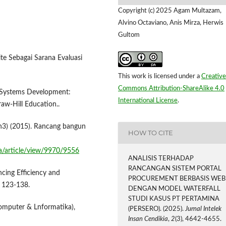
Copyright (c) 2025 Agam Multazam,
Alvino Octaviano, Anis Mirza, Herwis
Gultom
ite Sebagai Sarana Evaluasi
This work is licensed under a
Creative
Commons Attribution-ShareAlike 4.0
on Systems Development:
International License
.
aw-Hill Education..
an3) (2015). Rancang bangun
HOW TO CITE
ika/article/view/9970/9556
ANALISIS TERHADAP
RANCANGAN SISTEM PORTAL
cing Efficiency and
PROCUREMENT BERBASIS WEB
, 123-138.
DENGAN MODEL WATERFALL
STUDI KASUS PT PERTAMINA
puter & Lnformatika),
(PERSERO). (2025).
Jurnal Intelek
Insan Cendikia
,
2
(3), 4642-4655.