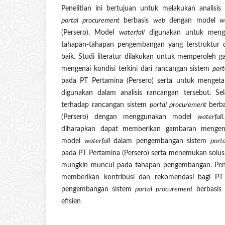
Penelitian ini bertujuan untuk melakukan analisi
portal procurement
berbasis
web
dengan model
w
(Persero). Model
waterfall
digunakan untuk meng
tahapan-tahapan pengembangan yang terstruktur 
baik. Studi literatur dilakukan untuk memperoleh
mengenai kondisi terkini dari rancangan sistem
por
pada PT Pertamina (Persero) serta untuk menget
digunakan dalam analisis rancangan tersebut. Sela
terhadap rancangan sistem
portal procurement
berb
(Persero) dengan menggunakan model
waterfall
diharapkan dapat memberikan gambaran mengena
model
waterfall
dalam pengembangan sistem
port
pada PT Pertamina (Persero) serta menemukan solus
mungkin muncul pada tahapan pengembangan. Penel
memberikan kontribusi dan rekomendasi bagi PT 
pengembangan sistem
portal procurement
berbasi
efisien