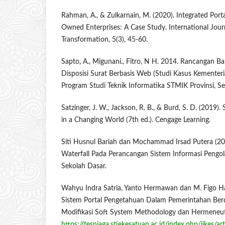
Rahman, A., & Zulkarnain, M. (2020). Integrated Port
Owned Enterprises: A Case Study. International Journ
Transformation, 5(3), 45-60.
Sapto, A., Migunani., Fitro, N H. 2014. Rancangan B
Disposisi Surat Berbasis Web (Studi Kasus Kementer
Program Studi Teknik Informatika STMIK Provinsi, Se
Satzinger, J. W., Jackson, R. B., & Burd, S. D. (2019)
in a Changing World (7th ed.). Cengage Learning.
Siti Husnul Bariah dan Mochammad Irsad Putera (2
Waterfall Pada Perancangan Sistem Informasi Pengol
Sekolah Dasar.
Wahyu Indra Satria, Yanto Hermawan dan M. Figo Haf
Sistem Portal Pengetahuan Dalam Pemerintahan Ber
Modifikasi Soft System Methodology dan Hermeneuti
https://tesniaga.stiekesatuan.ac.id/index.php/jikes/a