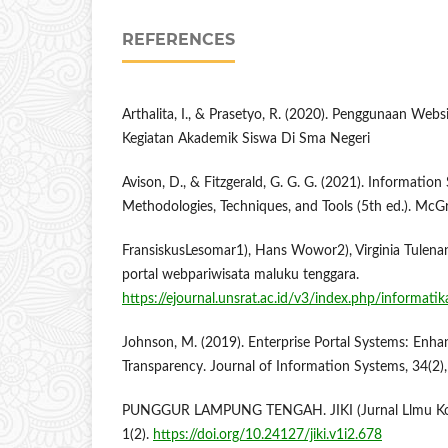
REFERENCES
Arthalita, I., & Prasetyo, R. (2020). Penggunaan Webs
Kegiatan Akademik Siswa Di Sma Negeri
Avison, D., & Fitzgerald, G. G. G. (2021). Informati
Methodologies, Techniques, and Tools (5th ed.). McGr
FransiskusLesomar1), Hans Wowor2), Virginia Tulen
portal webpariwisata maluku tenggara.
https://ejournal.unsrat.ac.id/v3/index.php/informat
Johnson, M. (2019). Enterprise Portal Systems: Enhan
Transparency. Journal of Information Systems, 34(2)
PUNGGUR LAMPUNG TENGAH. JIKI (Jurnal Llmu Kom
1(2).
https://doi.org/10.24127/jiki.v1i2.678