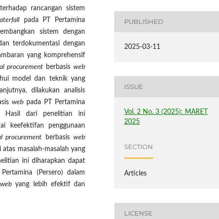
s terhadap rancangan sistem
aterfall
pada PT Pertamina
PUBLISHED
embangkan sistem dengan
dan terdokumentasi dengan
2025-03-11
 gambaran yang komprehensif
tal procurement
berbasis
web
ahui model dan teknik yang
ISSUE
njutnya, dilakukan analisis
asis
web
pada PT Pertamina
Vol. 2 No. 3 (2025): MARET
. Hasil dari penelitian ini
2025
i keefektifan penggunaan
al procurement
berbasis
web
SECTION
i atas masalah-masalah yang
itian ini diharapkan dapat
Pertamina (Persero) dalam
Articles
s
web
yang lebih efektif dan
LICENSE