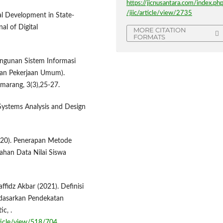
https://jicnusantara.com/index.ph
/jiic/article/view/2735
al Development in State-
al of Digital
MORE CITATION
FORMATS
angunan Sistem Informasi
ian Pekerjaan Umum).
marang, 3(3),25-27.
. Systems Analysis and Design
020). Penerapan Metode
ahan Data Nilai Siswa
fidz Akbar (2021). Definisi
dasarkan Pendekatan
c, .
rticle/view/518/704