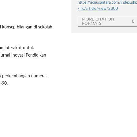
https://jicnusantara.com/index.ph
/jiic/article/view/2800
MORE CITATION
FORMATS
 konsep bilangan di sekolah
an interaktif untuk
rnal Inovasi Pendidikan
am perkembangan numerasi
8-90.