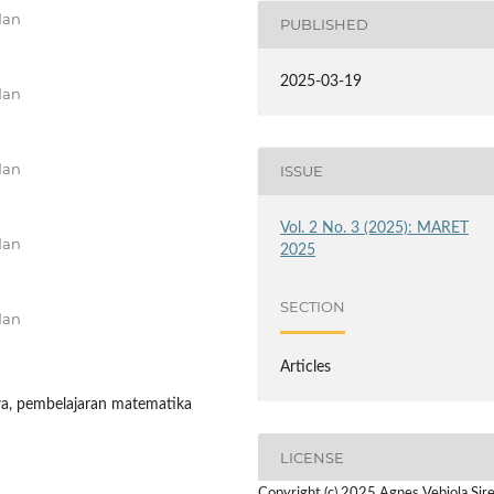
dan
PUBLISHED
2025-03-19
dan
dan
ISSUE
Vol. 2 No. 3 (2025): MARET
dan
2025
SECTION
dan
Articles
wa, pembelajaran matematika
LICENSE
Copyright (c) 2025 Agnes Vebiola Sire