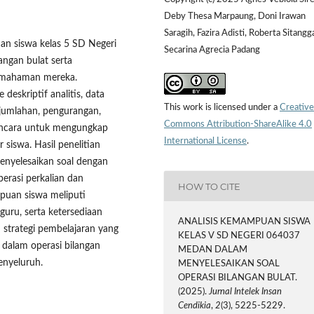
Deby Thesa Marpaung, Doni Irawan
Saragih, Fazira Adisti, Roberta Sitangg
an siswa kelas 5 SD Negeri
Secarina Agrecia Padang
ngan bulat serta
pemahaman mereka.
eskriptif analitis, data
This work is licensed under a
Creative
jumlahan, pengurangan,
Commons Attribution-ShareAlike 4.0
wancara untuk mengungkap
International License
.
r siswa. Hasil penelitian
nyelesaikan soal dengan
erasi perkalian dan
HOW TO CITE
uan siswa meliputi
guru, serta ketersediaan
ANALISIS KEMAMPUAN SISWA
n strategi pembelajaran yang
KELAS V SD NEGERI 064037
an dalam operasi bilangan
MEDAN DALAM
nyeluruh.
MENYELESAIKAN SOAL
OPERASI BILANGAN BULAT.
(2025).
Jurnal Intelek Insan
Cendikia
,
2
(3), 5225-5229.