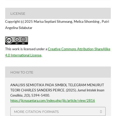
LICENSE
Copyright (c) 2025 Marisa Septiani Situmeang, Melica Sihombing , Putri
Angelina Sidabutar
This work is licensed under a
Creative Commons Attribution-ShareAlike
4.0 International License
.
HOW TO CITE
ANALISIS SEMIOTIKA PADA SIMBOL TELEGRAM MENURUT
TEORI CHARLES SANDERS PEIRCE. (2025).
Jurnal Intelek Insan
Cendikia
,
2
(3), 5394-5400.
https://jicnusantara.com/index.php/jiic/article/view/2816
MORE CITATION FORMATS