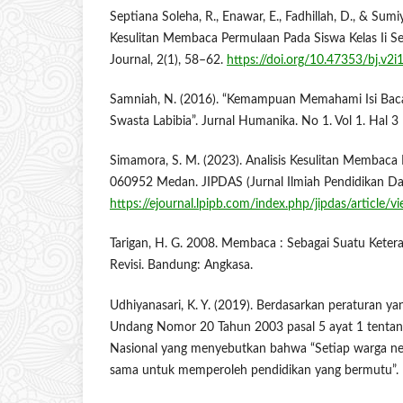
Septiana Soleha, R., Enawar, E., Fadhillah, D., & Sumiy
Kesulitan Membaca Permulaan Pada Siswa Kelas Ii Se
Journal, 2(1), 58–62.
https://doi.org/10.47353/bj.v2i
Samniah, N. (2016). “Kemampuan Memahami Isi Baca
Swasta Labibia”. Jurnal Humanika. No 1. Vol 1. Hal 3
Simamora, S. M. (2023). Analisis Kesulitan Membaca 
060952 Medan. JIPDAS (Jurnal Ilmiah Pendidikan Das
https://ejournal.lpipb.com/index.php/jipdas/article
Tarigan, H. G. 2008. Membaca : Sebagai Suatu Ketera
Revisi. Bandung: Angkasa.
Udhiyanasari, K. Y. (2019). Berdasarkan peraturan 
Undang Nomor 20 Tahun 2003 pasal 5 ayat 1 tentan
Nasional yang menyebutkan bahwa “Setiap warga n
sama untuk memperoleh pendidikan yang bermutu”. Ha