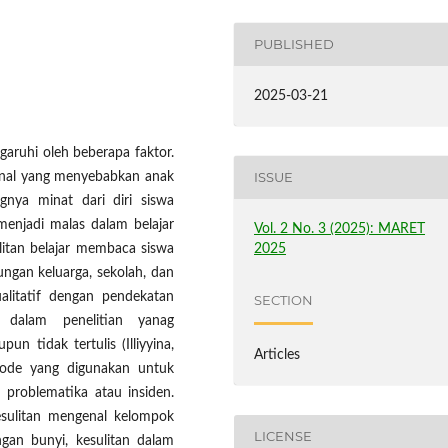
PUBLISHED
2025-03-21
aruhi oleh beberapa faktor.
ISSUE
ernal yang menyebabkan anak
gnya minat dari diri siswa
enjadi malas dalam belajar
Vol. 2 No. 3 (2025): MARET
2025
itan belajar membaca siswa
ungan keluarga, sekolah, dan
alitatif dengan pendekatan
SECTION
ur dalam penelitian yanag
n tidak tertulis (Illiyyina,
Articles
tode yang digunakan untuk
problematika atau insiden.
esulitan mengenal kelompok
LICENSE
gan bunyi, kesulitan dalam