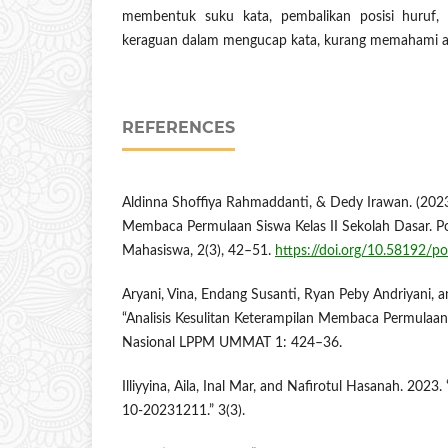
membentuk suku kata, pembalikan posisi huruf,
keraguan dalam mengucap kata, kurang memahami art
REFERENCES
Aldinna Shoffiya Rahmaddanti, & Dedy Irawan. (2023).
Membaca Permulaan Siswa Kelas II Sekolah Dasar. Pop
Mahasiswa, 2(3), 42–51.
https://doi.org/10.58192/po
Aryani, Vina, Endang Susanti, Ryan Peby Andriyani, 
“Analisis Kesulitan Keterampilan Membaca Permulaan 
Nasional LPPM UMMAT 1: 424–36.
Illiyyina, Aila, Inal Mar, and Nafirotul Hasanah. 2023
10-20231211.” 3(3).