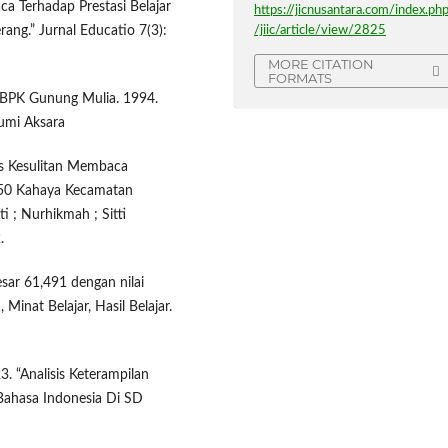
a Terhadap Prestasi Belajar
https://jicnusantara.com/index.ph
/jiic/article/view/2825
ang.” Jurnal Educatio 7(3):
MORE CITATION
FORMATS
: BPK Gunung Mulia. 1994.
umi Aksara
is Kesulitan Membaca
 350 Kahaya Kecamatan
 ; Nurhikmah ; Sitti
.
esar 61,491 dengan nilai
inat Belajar, Hasil Belajar.
. “Analisis Keterampilan
Bahasa Indonesia Di SD