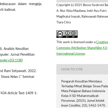
 kekacauan dalam mengeja,
Copyright (c) 2025 Besse Syukroni Ba
i kalimat.
A. Nur Aliza Mauliana, Indri Ayu Futri,
Magfiratul Inayah, Rahmawati Rahmaw
Tiara Citra
This work is licensed under a
Creative
Commons Attribution-ShareAlike 4.0
 Analisis Kesulitan
International License
.
uler: Jurnal Penelitian
puler.v2i3.1180
HOW TO CITE
and Rani Setyawati. 2022.
Siswa Kelas I.” Seminar
Pengaruh Kesulitan Membaca
Terhadap Minat Belajar Siswa Pada
Mata Pelajaran Bahasa Indonesia
. “434-Article Text-1409-1-
Kelas II SD Muhammadiyah
Perumnas. (2025).
Jurnal Intelek
Insan Cendikia
,
2
(3), 5462-5470.