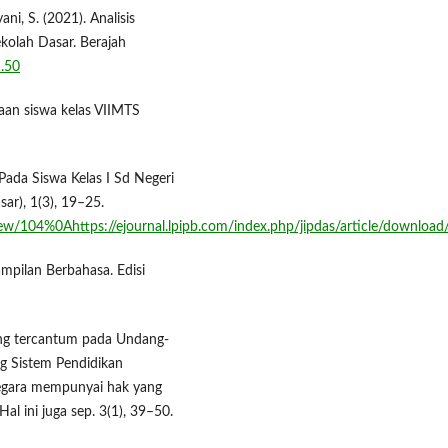
ani, S. (2021). Analisis
kolah Dasar. Berajah
1.50
an siswa kelas VIIMTS
Pada Siswa Kelas I Sd Negeri
ar), 1(3), 19–25.
/view/104%0Ahttps://ejournal.lpipb.com/index.php/jipdas/article/downloa
mpilan Berbahasa. Edisi
yang tercantum pada Undang-
g Sistem Pendidikan
egara mempunyai hak yang
l ini juga sep. 3(1), 39–50.