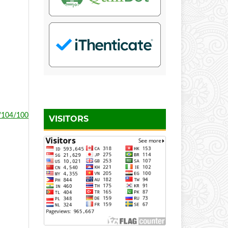
d/104/100
VISITORS