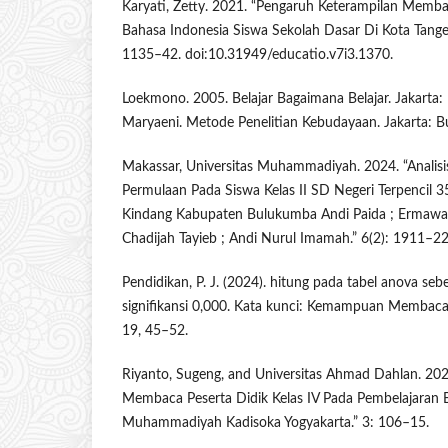
Karyati, Zetty. 2021. “Pengaruh Keterampilan Membac
Bahasa Indonesia Siswa Sekolah Dasar Di Kota Tanger
1135–42. doi:10.31949/educatio.v7i3.1370.
Loekmono. 2005. Belajar Bagaimana Belajar. Jakarta
Maryaeni. Metode Penelitian Kebudayaan. Jakarta: B
Makassar, Universitas Muhammadiyah. 2024. “Analis
Permulaan Pada Siswa Kelas II SD Negeri Terpencil
Kindang Kabupaten Bulukumba Andi Paida ; Ermawati
Chadijah Tayieb ; Andi Nurul Imamah.” 6(2): 1911–22
Pendidikan, P. J. (2024). hitung pada tabel anova seb
signifikansi 0,000. Kata kunci: Kemampuan Membaca, M
19, 45–52.
Riyanto, Sugeng, and Universitas Ahmad Dahlan. 2023
Membaca Peserta Didik Kelas IV Pada Pembelajaran 
Muhammadiyah Kadisoka Yogyakarta.” 3: 106–15.