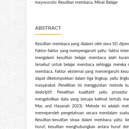
Keywords:
Kesulitan membaca, Minat Belajar
ABSTRACT
Kesulitan membaca yang dialami oleh siwa SD dipeng
Faktor-faktor yang mempengaruhi yaitu: faktor int
mengalami kesulitan belajar membaca ialah kuran
tersebut untuk belajar membaca sehingga mereka m
membaca. Faktor eksternal yang memengaruhi kesul
dapat dikelompokkan dalam tiga lingkup, yaitu lingk
masyarakat.
Penelitian ini menggunkan metode ku
deskriptif. Penelitian kualitatif yaitu prosed
mengahsilkan data yang berupa kalimat tertulis maupu
Mar, and Hasanah 2023). Metode ini adalah me
memeperoleh pengetahuan secara mendalam suatu 
Kesulitan-kesulitan siswa dalam membaca yaitu: k
huruf, kesulitan menghubungkan antara huruf den