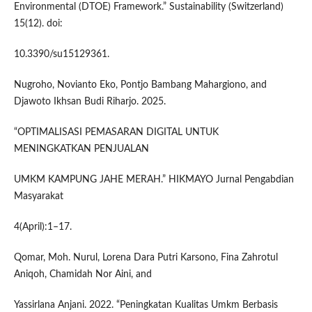
Environmental (DTOE) Framework.” Sustainability (Switzerland)
15(12). doi:
10.3390/su15129361.
Nugroho, Novianto Eko, Pontjo Bambang Mahargiono, and
Djawoto Ikhsan Budi Riharjo. 2025.
“OPTIMALISASI PEMASARAN DIGITAL UNTUK
MENINGKATKAN PENJUALAN
UMKM KAMPUNG JAHE MERAH.” HIKMAYO Jurnal Pengabdian
Masyarakat
4(April):1–17.
Qomar, Moh. Nurul, Lorena Dara Putri Karsono, Fina Zahrotul
Aniqoh, Chamidah Nor Aini, and
Yassirlana Anjani. 2022. “Peningkatan Kualitas Umkm Berbasis