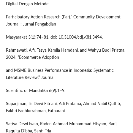
Digital Dengan Metode
Participatory Action Research (Par).” Community Development
Journal : Jurnal Pengabdian
Masyarakat 3(1):74–81. doi: 10.31004/cdj.v3i1.3494.
Rahmawati, Alfi, Tasya Kamila Hamdani, and Wahyu Budi Priatna.
2024. “Ecommerce Adoption
and MSME Business Performance in Indonesia: Systematic
Literature Review.” Journal
Scientific of Mandalika 6(9):1–9.
Suparjiman, Iis Dewi Fitriani, Adi Pratama, Ahmad Nabil Quthb,
Fakhri Fadhlurrahman, Fatharani
Sativa Dewi Iwan, Raden Achmad Muhammad Hisyam, Rani,
Raquita Dibba, Santi Tria