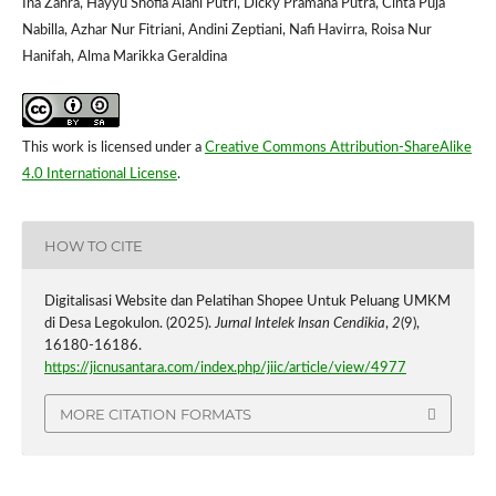
Ina Zahra, Hayyu Shofia Alani Putri, Dicky Pramana Putra, Cinta Puja
Nabilla, Azhar Nur Fitriani, Andini Zeptiani, Nafi Havirra, Roisa Nur
Hanifah, Alma Marikka Geraldina
This work is licensed under a
Creative Commons Attribution-ShareAlike
4.0 International License
.
HOW TO CITE
Digitalisasi Website dan Pelatihan Shopee Untuk Peluang UMKM
di Desa Legokulon. (2025).
Jurnal Intelek Insan Cendikia
,
2
(9),
16180-16186.
https://jicnusantara.com/index.php/jiic/article/view/4977
MORE CITATION FORMATS