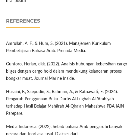
nilai positif
REFERENCES
Amrullah, A. F., & Hum, S. (2021). Manajemen Kurikulum
Pembelajaran Bahasa Arab. Prenada Media.
Guntoro, Herlan, dkk. (2022). Analisis hubungan kebersihan cargo
bilges dengan cargo hold dalam mendukung kelancaran proses
bongkar muat. Journal Marine Inside.
Husaini, F., Saepudin, S., Rahman, A., & Ratnawati, E. (2024).
Pengaruh Penggunaan Buku Durūs Al-Lughah Al-‘Arabiyah
terhadap Hasil Belajar Mahārah Al-Qira’ah Mahasiswa PBA IAIN
Parepare.
Media Indonesia. (2022). Sebab bahasa Arab pengaruhi banyak
negara dan teori asal usul. Diakses dari: