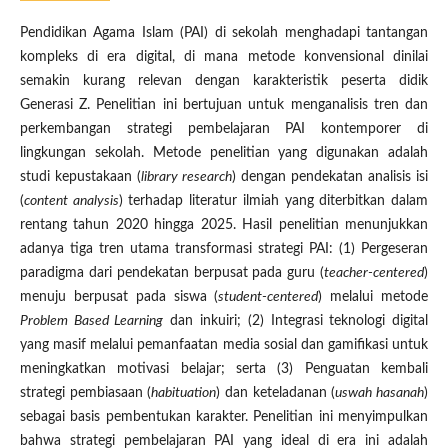
Pendidikan Agama Islam (PAI) di sekolah menghadapi tantangan
kompleks di era digital, di mana metode konvensional dinilai
semakin kurang relevan dengan karakteristik peserta didik
Generasi Z. Penelitian ini bertujuan untuk menganalisis tren dan
perkembangan strategi pembelajaran PAI kontemporer di
lingkungan sekolah. Metode penelitian yang digunakan adalah
studi kepustakaan (
library research
) dengan pendekatan analisis isi
(
content analysis
) terhadap literatur ilmiah yang diterbitkan dalam
rentang tahun 2020 hingga 2025. Hasil penelitian menunjukkan
adanya tiga tren utama transformasi strategi PAI: (1) Pergeseran
paradigma dari pendekatan berpusat pada guru (
teacher-centered
)
menuju berpusat pada siswa (
student-centered
) melalui metode
Problem Based Learning
dan inkuiri; (2) Integrasi teknologi digital
yang masif melalui pemanfaatan media sosial dan gamifikasi untuk
meningkatkan motivasi belajar; serta (3) Penguatan kembali
strategi pembiasaan (
habituation
) dan keteladanan (
uswah hasanah
)
sebagai basis pembentukan karakter. Penelitian ini menyimpulkan
bahwa strategi pembelajaran PAI yang ideal di era ini adalah