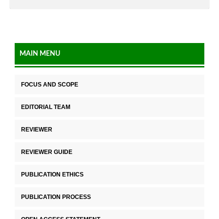
MAIN MENU
FOCUS AND SCOPE
EDITORIAL TEAM
REVIEWER
REVIEWER GUIDE
PUBLICATION ETHICS
PUBLICATION PROCESS