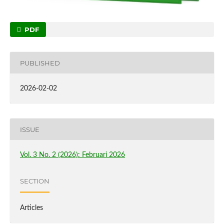
PDF
PUBLISHED
2026-02-02
ISSUE
Vol. 3 No. 2 (2026): Februari 2026
SECTION
Articles