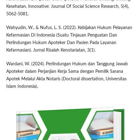
Kesehatan. Innovative: Journal Of Social Science Research, 5(4),
5062-5081.
Wahyudin, W., & Nufus, L. S. (2022). Kebijakan Hukum Pelayanan
Kefarmasian Di Indonesia (Suatu Tinjauan Penguatan Dan
Perlindungan Hukum Apoteker Dan Pasien Pada Layanan
Kefarmasian). Jurnal Risalah Kenotariatan, 3(1).
Wardani, W. (2024). Perlindungan Hukum dan Tanggung Jawab
Apoteker dalam Perjanjian Kerja Sama dengan Pemilik Sarana
Apotek Melalui Akta Notaris (Doctoral dissertation, Universitas
Islam Indonesia).