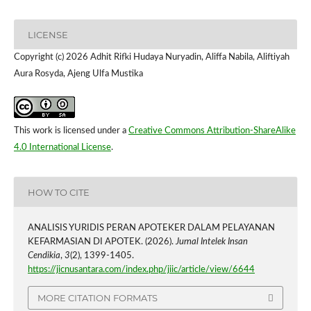
LICENSE
Copyright (c) 2026 Adhit Rifki Hudaya Nuryadin, Aliffa Nabila, Aliftiyah
Aura Rosyda, Ajeng Ulfa Mustika
This work is licensed under a
Creative Commons Attribution-ShareAlike
4.0 International License
.
HOW TO CITE
ANALISIS YURIDIS PERAN APOTEKER DALAM PELAYANAN
KEFARMASIAN DI APOTEK. (2026).
Jurnal Intelek Insan
Cendikia
,
3
(2), 1399-1405.
https://jicnusantara.com/index.php/jiic/article/view/6644
MORE CITATION FORMATS