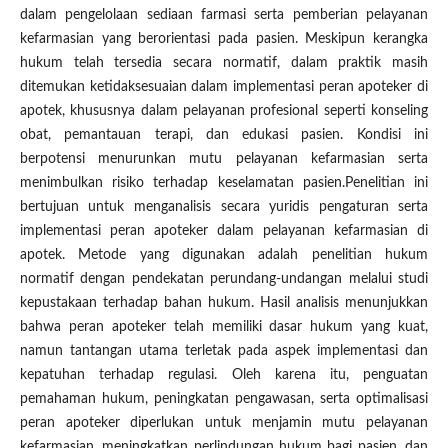
dalam pengelolaan sediaan farmasi serta pemberian pelayanan
kefarmasian yang berorientasi pada pasien. Meskipun kerangka
hukum telah tersedia secara normatif, dalam praktik masih
ditemukan ketidaksesuaian dalam implementasi peran apoteker di
apotek, khususnya dalam pelayanan profesional seperti konseling
obat, pemantauan terapi, dan edukasi pasien. Kondisi ini
berpotensi menurunkan mutu pelayanan kefarmasian serta
menimbulkan risiko terhadap keselamatan pasien.Penelitian ini
bertujuan untuk menganalisis secara yuridis pengaturan serta
implementasi peran apoteker dalam pelayanan kefarmasian di
apotek. Metode yang digunakan adalah penelitian hukum
normatif dengan pendekatan perundang-undangan melalui studi
kepustakaan terhadap bahan hukum. Hasil analisis menunjukkan
bahwa peran apoteker telah memiliki dasar hukum yang kuat,
namun tantangan utama terletak pada aspek implementasi dan
kepatuhan terhadap regulasi. Oleh karena itu, penguatan
pemahaman hukum, peningkatan pengawasan, serta optimalisasi
peran apoteker diperlukan untuk menjamin mutu pelayanan
kefarmasian, meningkatkan perlindungan hukum bagi pasien, dan