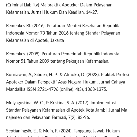
(Criminal Liability) Malpraktik Apoteker Dalam Pelayanan
Kefarmasian. Jurnal Hukum Dan Keadilan, 14-27.
Kemenkes RI. (2016). Peraturan Menteri Kesehatan Republik
Indonesia Nomor 73 Tahun 2016 tentang Standar Pelayanan
Kefarmasian di Apotek, Jakarta
Kemenkes. (2009). Peraturan Pemerintah Republik Indonesia
Nomor 51 Tahun 2009 tentang Pekerjaan Kefarmasian.
Kurniawan, A., Sibuea, H. P., & Atmoko, D. (2023). Praktek Profesi
Apoteker Dalam Perspektif Asas Negara Hukum. Jurnal Cahaya
Mandalika ISSN 2721-4796 (online), 4(3), 1363-1375.
Mulyagustina, W. C., & Kristina, S. A. (2017). Implementasi
Standar Pelayanan Kefarmasian di Apotek Kota Jambi. Jurnal Ma
najemen dan Pelayanan Farmasi, 7(2), 83-96.
Septianingsih, E., & Muin, F. (2024). Tanggung Jawab Hukum