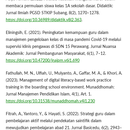
membaca permulaan siswa kelas 1A sekolah dasar. Didaktik:
Jurnal Ilmiah PGSD STKIP Subang, 8(2), 1270–1278.
https://doi.org/10.36989/didaktik.v8i2.363
.
Eliningsih, E. (2021). Peningkatan kemampuan guru dalam
manajemen pengelolaan kelas di masa pandemi Covid-19 melalui
supervisi klinis pengawas di SDN 15 Perawang. Jurnal Nuansa
Akademik: Jurnal Pembangunan Masyarakat, 6(1), 7–12.
https://doi.org/10.47200/jnajpm.v6i1.690
Fathullah, M. N., Ulfiah, U., Mulyanto, A., Gaffar, M. A., & Khori, A.
(2023). Management of digital literacy-based work practice
training in the boarding school environment. Munaddhomah:
Jurnal Manajemen Pendidikan Islam, 4(1), Art. 1.
https://doi.org/10.31538/munaddhomah.v4i1.230
Fitrah, A., Yantoro, Y., & Hayati, S. (2022). Strategi guru dalam
pembelajaran aktif melalui pendekatan saintifik dalam
mewujudkan pembelajaran abad 21. Jurnal Basicedu, 6(2), 2943–