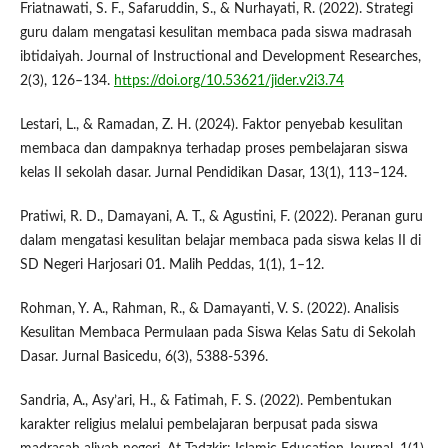
Friatnawati, S. F., Safaruddin, S., & Nurhayati, R. (2022). Strategi
guru dalam mengatasi kesulitan membaca pada siswa madrasah
ibtidaiyah. Journal of Instructional and Development Researches,
2(3), 126–134.
https://doi.org/10.53621/jider.v2i3.74
Lestari, L., & Ramadan, Z. H. (2024). Faktor penyebab kesulitan
membaca dan dampaknya terhadap proses pembelajaran siswa
kelas II sekolah dasar. Jurnal Pendidikan Dasar, 13(1), 113–124.
Pratiwi, R. D., Damayani, A. T., & Agustini, F. (2022). Peranan guru
dalam mengatasi kesulitan belajar membaca pada siswa kelas II di
SD Negeri Harjosari 01. Malih Peddas, 1(1), 1–12.
Rohman, Y. A., Rahman, R., & Damayanti, V. S. (2022). Analisis
Kesulitan Membaca Permulaan pada Siswa Kelas Satu di Sekolah
Dasar. Jurnal Basicedu, 6(3), 5388-5396.
Sandria, A., Asy’ari, H., & Fatimah, F. S. (2022). Pembentukan
karakter religius melalui pembelajaran berpusat pada siswa