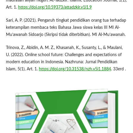
madrasah aliyah negeri. At-Tadzkir: Islamic Education Journal, 1(1),
Art. 1.
https://doi.org/10.59373/attadzkir.v1i1.9
Sari, A. P. (2021). Pengaruh tingkat pendidikan orang tua terhadap
keterampilan membaca teks Bahasa Jawa siswa kelas III MI Al-
Mu’awanah Sidoarjo (Skripsi tidak diterbitkan). MI Al-Mu’awanah.
Trinova, Z., Abidin, A. M. Z., Khasanah, K., Susanty, L., & Maulani,
U. (2022). Online school future: Challenges and expectations of
modern education in Indonesia. Nazhruna: Jurnal Pendidikan
Islam, 5(1), Art. 1.
https://doi.org/10.31538/nzh.v5i1.1884
. 33erd .