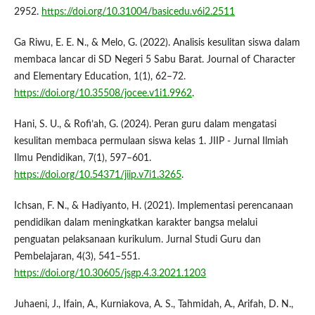
2952.
https://doi.org/10.31004/basicedu.v6i2.2511
Ga Riwu, E. E. N., & Melo, G. (2022). Analisis kesulitan siswa dalam
membaca lancar di SD Negeri 5 Sabu Barat. Journal of Character
and Elementary Education, 1(1), 62–72.
https://doi.org/10.35508/jocee.v1i1.9962
.
Hani, S. U., & Rofi’ah, G. (2024). Peran guru dalam mengatasi
kesulitan membaca permulaan siswa kelas 1. JIIP - Jurnal Ilmiah
Ilmu Pendidikan, 7(1), 597–601.
https://doi.org/10.54371/jiip.v7i1.3265
.
Ichsan, F. N., & Hadiyanto, H. (2021). Implementasi perencanaan
pendidikan dalam meningkatkan karakter bangsa melalui
penguatan pelaksanaan kurikulum. Jurnal Studi Guru dan
Pembelajaran, 4(3), 541–551.
https://doi.org/10.30605/jsgp.4.3.2021.1203
Juhaeni, J., Ifain, A., Kurniakova, A. S., Tahmidah, A., Arifah, D. N.,