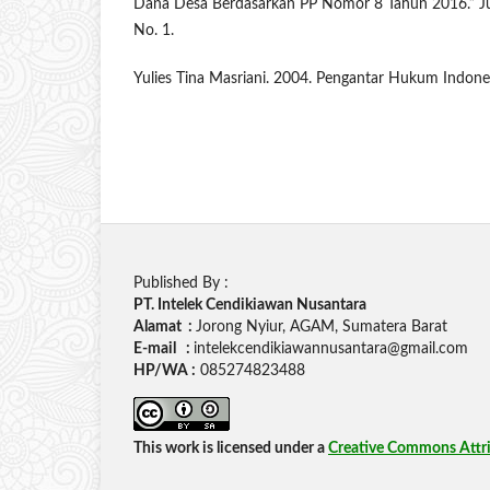
Dana Desa Berdasarkan PP Nomor 8 Tahun 2016.” Jur
No. 1.
Yulies Tina Masriani. 2004. Pengantar Hukum Indonesi
Published By :
PT. Intelek Cendikiawan Nusantara
Alamat :
Jorong Nyiur, AGAM, Sumatera Barat
E-mail :
intelekcendikiawannusantara@gmail.com
HP/WA :
085274823488
This work is licensed under a
Creative Commons Attrib