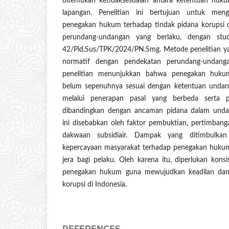
ditemukan ketidaksesuaian antara ketentuan huk
lapangan. Penelitian ini bertujuan untuk menga
penegakan hukum terhadap tindak pidana korupsi 
perundang-undangan yang berlaku, dengan stu
42/Pid.Sus/TPK/2024/PN.Smg. Metode penelitian ya
normatif dengan pendekatan perundang-undanga
penelitian menunjukkan bahwa penegakan huku
belum sepenuhnya sesuai dengan ketentuan undan
melalui penerapan pasal yang berbeda serta p
dibandingkan dengan ancaman pidana dalam undan
ini disebabkan oleh faktor pembuktian, pertimban
dakwaan subsidiair. Dampak yang ditimbulkan
kepercayaan masyarakat terhadap penegakan hukum
jera bagi pelaku. Oleh karena itu, diperlukan kons
penegakan hukum guna mewujudkan keadilan dan 
korupsi di Indonesia.
REFERENCES