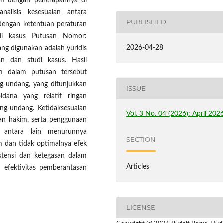
um dengan penerapannya di
nalisis kesesuaian antara
PUBLISHED
dengan ketentuan peraturan
di kasus Putusan Nomor:
2026-04-28
ng digunakan adalah yuridis
n dan studi kasus. Hasil
m dalam putusan tersebut
g-undang, yang ditunjukkan
ISSUE
idana yang relatif ringan
g-undang. Ketidaksesuaian
Vol. 3 No. 04 (2026): April 202
gan hakim, serta penggunaan
 antara lain menurunnya
SECTION
 dan tidak optimalnya efek
istensi dan ketegasan dalam
Articles
efektivitas pemberantasan
LICENSE