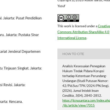
Copyright (c) 2026 Rudolf Barus, Hud
Yusuf
. Jakarta: Pusat Pendidikan
This work is licensed under a
Creative
Commons Attribution-ShareAlike 4.0
ru. Jakarta: Pustaka Sinar
International License
.
tariat Jenderal Departemen
HOW TO CITE
Analisis Kesesuaian Penegakan
 Tinjauan Singkat. Jakarta:
Hukum Tindak Pidana Korupsi
terhadap Ketentuan Perundang-
Undangan (Studi Putusan Nomor:
 Revisi. Jakarta:
42/Pid.Sus/TPK/2024/PN.Smg).
(2026).
Jurnal Intelek Insan
Cendikia
,
3
(04), 2840-2852.
https://jicnusantara.com/index.ph
karta: Kencana.
/jiic/article/view/7015