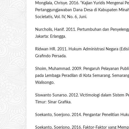
Mongilala, Chrisye. 2016. “Kajian Yuridis Mengenai P
Pertanggungjawaban Dana Desa di Kabupaten Minahas
Societatis, Vol. IV, No. 6, Juni.
Nurcholis, Hanif. 2011. Pertumbuhan dan Penyeleng
Jakarta: Erlangga.
Ridwan HR. 2011. Hukum Administrasi Negara (Edisi R
Grafindo Persada.
Shoim, Muhammad. 2009. Pengaruh Pelayanan Publik
pada Lembaga Peradilan di Kota Semarang. Semarang:
Walisongo.
Siswanto Sunarso. 2012. Victimologi dalam Sistem Pe
Timur: Sinar Grafika.
Soekanto, Soerjono. 2014. Pengantar Penelitian Huku
Soekanto, Soerjono. 2016. Faktor-Faktor yang Mem