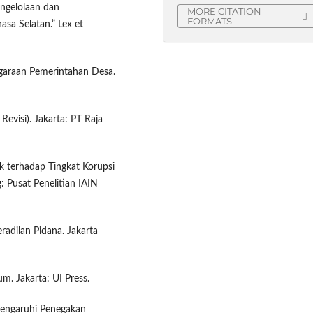
engelolaan dan
MORE CITATION
FORMATS
a Selatan.” Lex et
garaan Pemerintahan Desa.
evisi). Jakarta: PT Raja
 terhadap Tingkat Korupsi
 Pusat Penelitian IAIN
radilan Pidana. Jakarta
m. Jakarta: UI Press.
pengaruhi Penegakan