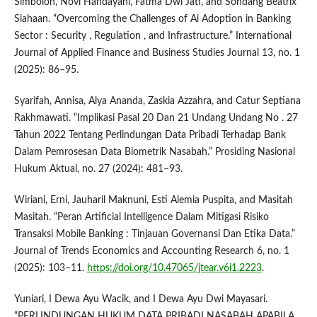
Simbolon, Novi Handayani, Fatma Dwi Jati, and Sondang Beatrix
Siahaan. “Overcoming the Challenges of Ai Adoption in Banking
Sector : Security , Regulation , and Infrastructure.” International
Journal of Applied Finance and Business Studies Journal 13, no. 1
(2025): 86–95.
Syarifah, Annisa, Alya Ananda, Zaskia Azzahra, and Catur Septiana
Rakhmawati. “Implikasi Pasal 20 Dan 21 Undang Undang No . 27
Tahun 2022 Tentang Perlindungan Data Pribadi Terhadap Bank
Dalam Pemrosesan Data Biometrik Nasabah.” Prosiding Nasional
Hukum Aktual, no. 27 (2024): 481–93.
Wiriani, Erni, Jauharil Maknuni, Esti Alemia Puspita, and Masitah
Masitah. “Peran Artificial Intelligence Dalam Mitigasi Risiko
Transaksi Mobile Banking : Tinjauan Governansi Dan Etika Data.”
Journal of Trends Economics and Accounting Research 6, no. 1
(2025): 103–11.
https://doi.org/10.47065/jtear.v6i1.2223
.
Yuniari, I Dewa Ayu Wacik, and I Dewa Ayu Dwi Mayasari.
“PERLINDUNGAN HUKUM DATA PRIBADI NASABAH APABILA